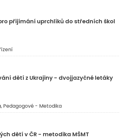
ro přijímání uprchlíků do středních škol
řízení
ání dětí z Ukrajiny - dvojjazyčné letáky
a
Pedagogové - Metodika
kých dětí v ČR - metodika MŠMT