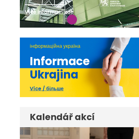
Více informací zde
інформаційна україна
Informace
Ukrajina
Více / більше
Kalendář akcí