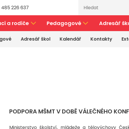
 485 226 637
ci a rodiče
Pedagogové
Adresář šk
gové
Adresář škol
Kalendář
Kontakty
Ext
PODPORA MŠMT V DOBĚ VÁLEČNÉHO KONFL
Ministerstvo školství, mládeže a tělovýchovy Česk