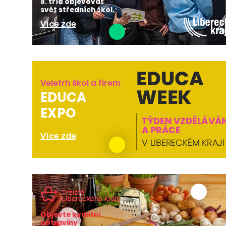
8. tříd objevovat
svět středních škol.
Více zde
Veletrh škol a firem
EDUCA
EXPO
Více zde
Objevte kvalitní
potraviny