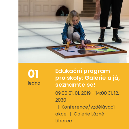
01
Edukační program
pro školy: Galerie a já,
ledna
seznamte se!
09:00 01. 01. 2019 - 14:00 31. 12.
2030
Konference/vzdělávací
akce
Galerie Lázně
Liberec