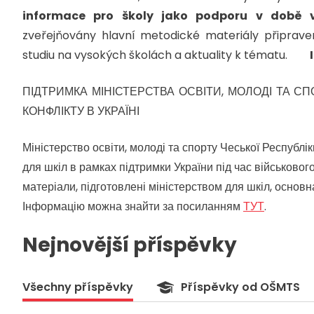
informace pro školy jako podporu v době v
zveřejňovány hlavní metodické materiály připrav
studiu na vysokých školách a aktuality k tématu.
ПІДТРИМКА МІНІСТЕРСТВА ОСВІТИ, МОЛОДІ ТА СП
КОНФЛІКТУ В УКРАЇНІ
Міністерство освіти, молоді та спорту Чеської Республ
для шкіл в рамках підтримки України під час військовог
матеріали, підготовлені міністерством для шкіл, основ
Інформацію можна знайти за посиланням
ТУТ
.
Nejnovější příspěvky
Všechny příspěvky
Příspěvky od OŠMTS