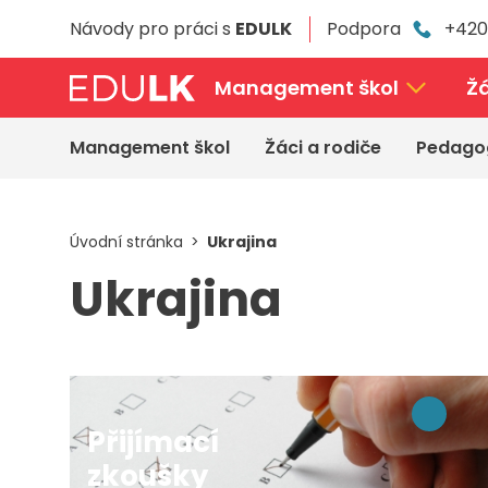
Přeskočit
Návody pro práci s
EDULK
Podpora
+420
k
hlavnímu
obsahu
Management škol
Žá
Management škol
Žáci a rodiče
Pedago
Úvodní stránka
Ukrajina
Ukrajina
Přijímací
zkoušky