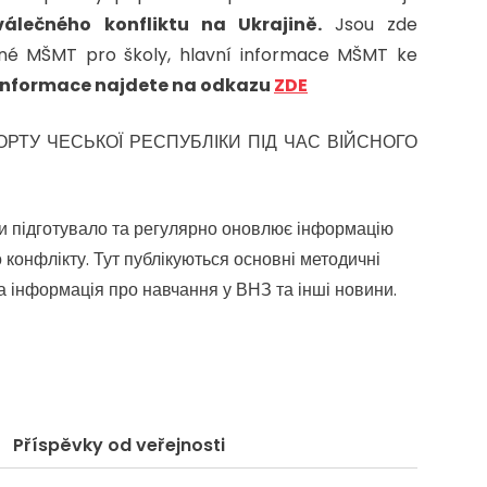
álečného konfliktu na Ukrajině.
Jsou zde
ené MŠMT pro školy, hlavní informace MŠMT ke
Informace najdete na odkazu
ZDE
ОРТУ ЧЕСЬКОЇ РЕСПУБЛІКИ ПІД ЧАС ВІЙСНОГО
іки підготувало та регулярно оновлює інформацію
о конфлікту. Тут публікуються основні методичні
на інформація про навчання у ВНЗ та інші новини.
Příspěvky od veřejnosti