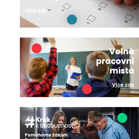
Více zde
Volná
pracovní
místa
Více zde
Pomáháme žákům