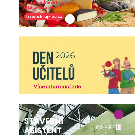
z Libereckého kraje
a blízkého okolí!
trziste.kraj-lbc.cz
Více informací zde
STAVEBNÍ
ASISTENT