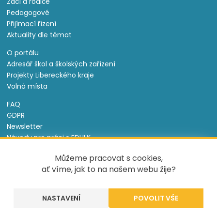
Žáci a rodiče
Pedagogové
Přijímací řízení
Aktuality dle témat
O portálu
Adresář škol a školských zařízení
Projekty Libereckého kraje
Volná místa
FAQ
GDPR
Newsletter
Návody pro práci s EDULK
Prohlášení o přístupnosti
Můžeme pracovat s cookies,
Nastavení cookies
ať víme, jak to na našem webu žije?
Informace o souborech cookie
NASTAVENÍ
Tento projekt je spolufinancován Evropským sociálním
fondem a státním rozpočtem České republiky.