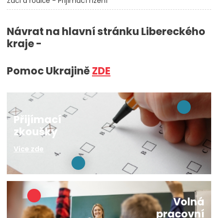
Žáci a rodiče - Přijímací řízení
Návrat na hlavní stránku Libereckého
kraje -
Pomoc Ukrajině
ZDE
Přijímací
zkoušky
Více zde
Volná
pracovní