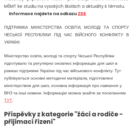
MŠMT ke studiu na vysokých školách a aktuality k tématu.
Informace najdete na odkazu
ZDE
ПІДТРИМКА МІНІСТЕРСТВА ОСВІТИ, МОЛОДІ ТА СПОРТУ
ЧЕСЬКОЇ РЕСПУБЛІКИ ПІД ЧАС ВІЙСНОГО КОНФЛІКТУ В
УКРАЇНІ
Міністерство освіти, молоді та спорту Чеської Республіки
підготувало та регулярно оновлює інформацію для шкіл в
рамках підтримки України під час військового конфлікту. Тут
публікуються основні методичні матеріали, підготовлені
міністерством для шкіл, основна інформація про навчання у
ВНЗ та інші новини. Інформацію можна знайти за посиланням
ТУТ
.
Příspěvky z kategorie "žáci a rodiče -
přijímací řízení"