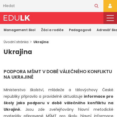
Přeskočit
k
PŘI
hlavnímu
obsahu
Management škol
Žáci a rodiče
Pedagogové
Adresář ško
Úvodní stránka
Ukrajina
Ukrajina
PODPORA MŠMT V DOBĚ VÁLEČNÉHO KONFLIKTU
NA UKRAJINĚ
Ministerstvo školství, mládeže a tělovýchovy České
republiky připravilo a pravidelně aktualizuje
informace pro
školy jako podporu v době válečného konfliktu na
Ukrajině.
Jsou zde zveřejňovány hlavní metodické
materiály připravené MŠMT pro školy, hlavní informace