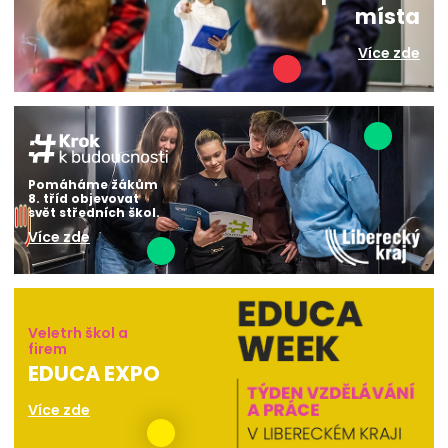
místa
Více zde
Pomáháme žákům
8. tříd objevovat
svět středních škol.
Více zde
Veletrh škol a
firem
EDUCA EXPO
Více zde