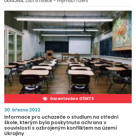
UKRAJINA
Žáci a rodiče - Přijímací řízení
Garantováno OŠMTS
30. března 2022
Informace pro uchazeče o studium na střední
škole, kterým byla poskytnuta ochrana v
souvislosti s ozbrojeným konfliktem na území
Ukrajiny