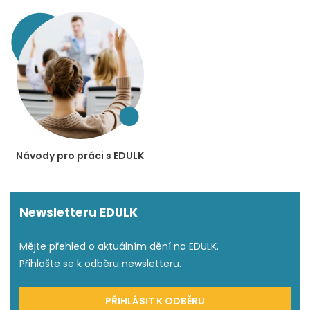
Návody pro práci s EDULK
Newsletteru EDULK
Mějte přehled o aktuálním dění na EDULK.
Přihlašte se k odběru newsletteru.
PŘIHLÁSIT K ODBĚRU