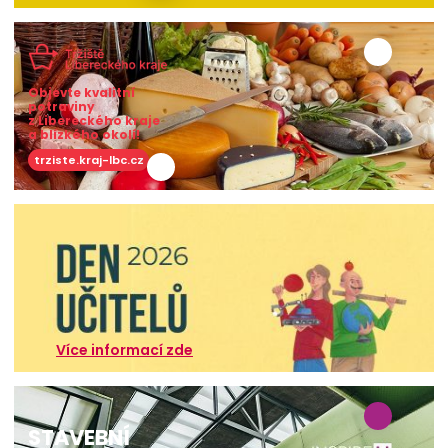
Objevte kvalitní
potraviny
z Libereckého kraje
a blízkého okolí!
trziste.kraj-lbc.cz
Více informací zde
STAVEBNÍ