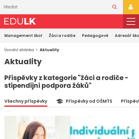
Přeskočit
k
PŘI
hlavnímu
obsahu
Management škol
Žáci a rodiče
Pedagogové
Adresář ško
Úvodní stránka
Aktuality
Aktuality
Příspěvky z kategorie "žáci a rodiče -
stipendijní podpora žáků"
Všechny příspěvky
Příspěvky od OŠMTS
Příspěv