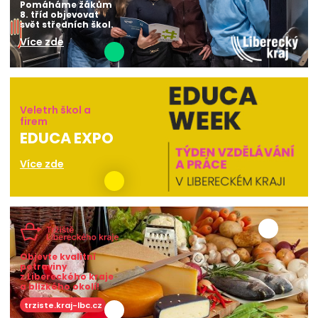
Pomáháme žákům
8. tříd objevovat
svět středních škol.
Více zde
Veletrh škol a
firem
EDUCA EXPO
Více zde
Objevte kvalitní
potraviny
z Libereckého kraje
a blízkého okolí!
trziste.kraj-lbc.cz