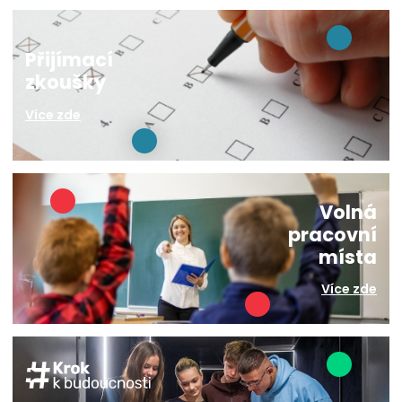
Přijímací
zkoušky
Více zde
Volná
pracovní
místa
Více zde