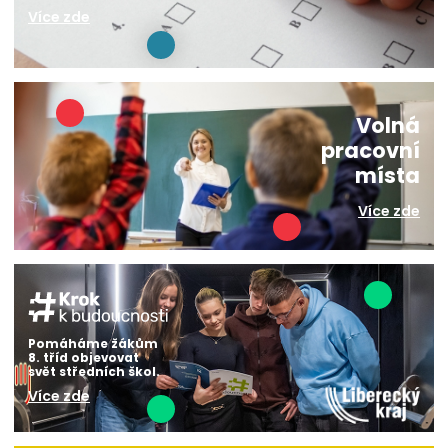
Více zde
Volná
pracovní
místa
Více zde
Pomáháme žákům
8. tříd objevovat
svět středních škol.
Více zde