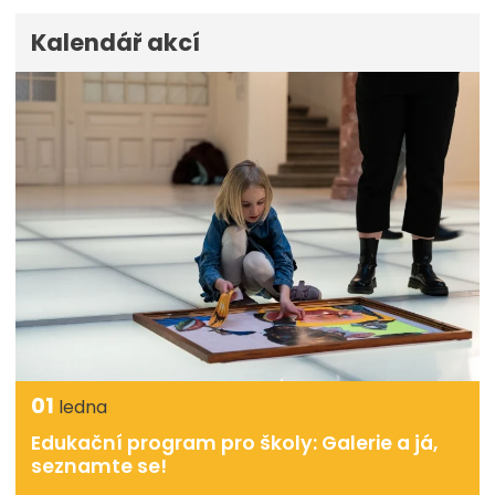
Kalendář akcí
01
ledna
Edukační program pro školy: Galerie a já,
seznamte se!