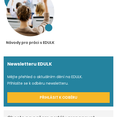
Návody pro práci s EDULK
Newsletteru EDULK
Mějte přehled o aktuálním dění na EDULK.
Přihlašte se k odběru newsletteru.
PŘIHLÁSIT K ODBĚRU