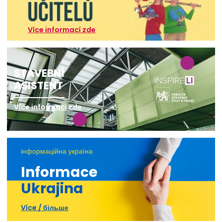
Více informací zde
STAVEBNÍ
ASISTENT
Více informací zde
інформаційна україна
Informace
Ukrajina
Více / більше