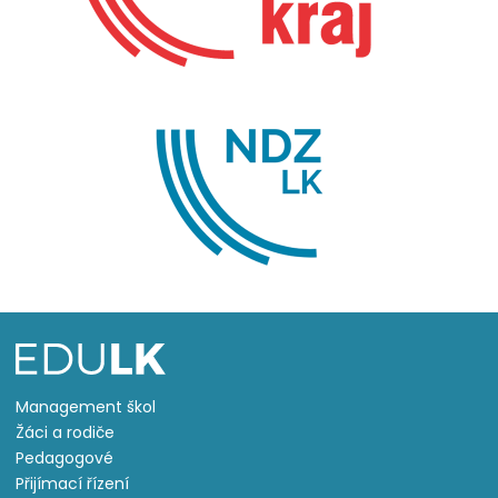
Management škol
Žáci a rodiče
Pedagogové
Přijímací řízení