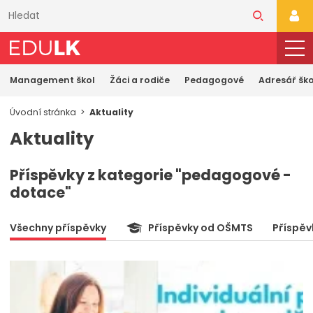
Přeskočit
k
PŘI
hlavnímu
obsahu
Management škol
Žáci a rodiče
Pedagogové
Adresář ško
Úvodní stránka
Aktuality
Aktuality
Příspěvky z kategorie "pedagogové -
dotace"
Všechny příspěvky
Příspěvky od OŠMTS
Příspěv