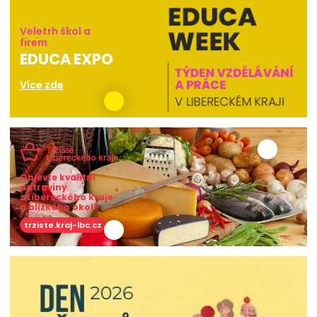
Veletrh škol a
firem
EDUCA EXPO
Více zde
Objevte kvalitní
potraviny
z Libereckého kraje
a blízkého okolí!
trziste.kraj-lbc.cz