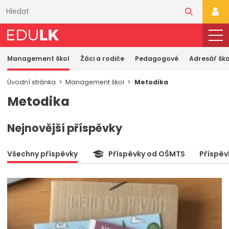
Přeskočit
k
PŘI
hlavnímu
obsahu
Management škol
Žáci a rodiče
Pedagogové
Adresář ško
Úvodní stránka
Management škol
Metodika
Metodika
Nejnovější příspěvky
Všechny příspěvky
Příspěvky od OŠMTS
Příspěv