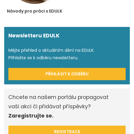
Návody pro práci s EDULK
Newsletteru EDULK
Mějte přehled o aktuálním dění na EDULK.
Přihlašte se k odběru newsletteru.
PŘIHLÁSIT K ODBĚRU
Chcete na našem portálu propagovat
vaši akci či přidávat příspěvky?
Zaregistrujte se.
REGISTRACE