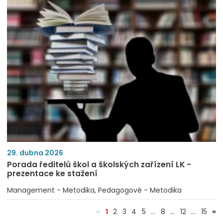
29. dubna 2026
Porada ředitelů škol a školských zařízení LK -
prezentace ke stažení
Management - Metodika
Pedagogové - Metodika
(aktuální)
«
1
2
3
4
5
…
8
…
12
…
15
»