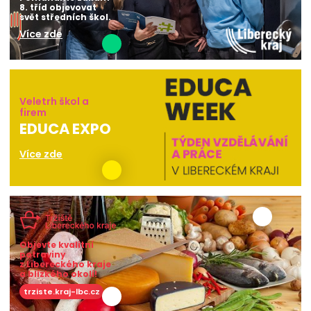
8. tříd objevovat
svět středních škol.
Více zde
Veletrh škol a
firem
EDUCA EXPO
Více zde
Objevte kvalitní
potraviny
z Libereckého kraje
a blízkého okolí!
trziste.kraj-lbc.cz