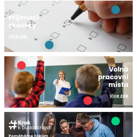
Přijímací
zkoušky
Více zde
Volná
pracovní
místa
Více zde
Pomáháme žákům