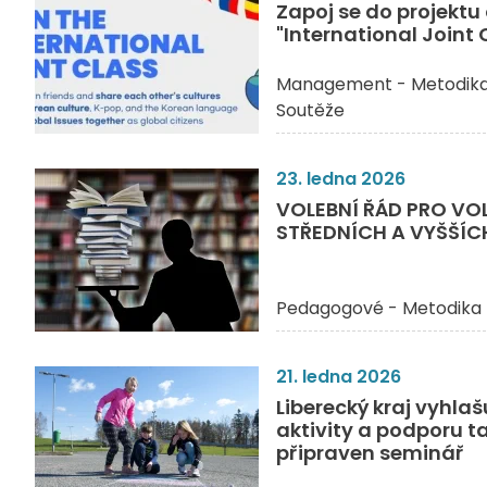
Zapoj se do projektu
"International Joint 
Management - Metodik
Soutěže
23. ledna 2026
VOLEBNÍ ŘÁD PRO VO
STŘEDNÍCH A VYŠŠÍ
Pedagogové - Metodika
21. ledna 2026
Liberecký kraj vyhl
aktivity a podporu t
připraven seminář