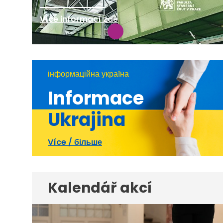
Více informací zde
інформаційна україна
Informace
Ukrajina
Více / більше
Kalendář akcí