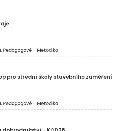
raje
a
Pedagogové - Metodika
p pro střední školy stavebního zaměření
a
Pedagogové - Metodika
 dobrodružství - KOD26