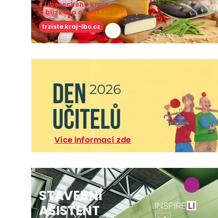
z Libereckého kraje
a blízkého okolí!
trziste.kraj-lbc.cz
Více informací zde
STAVEBNÍ
ASISTENT