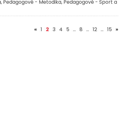
a
Pedagogové - Metodika
Pedagogové - Sport a
(aktuální)
«
1
2
3
4
5
…
8
…
12
…
15
»