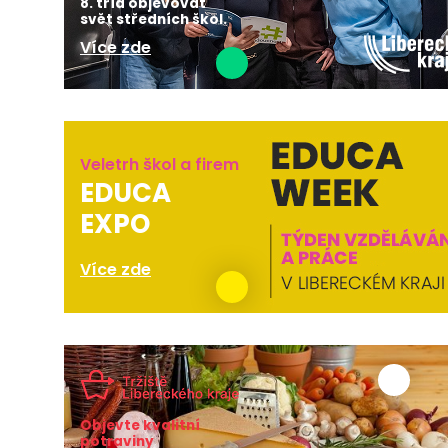
8. tříd objevovat
svět středních škol.
Více zde
Veletrh škol a firem
EDUCA
EXPO
Více zde
Objevte kvalitní
potraviny