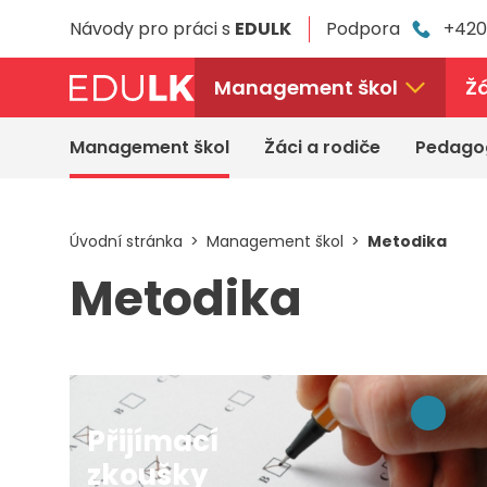
Přeskočit
Návody pro práci s
EDULK
Podpora
+420
k
hlavnímu
obsahu
Management škol
Žá
Management škol
Žáci a rodiče
Pedago
Úvodní stránka
Management škol
Metodika
Metodika
Přijímací
zkoušky