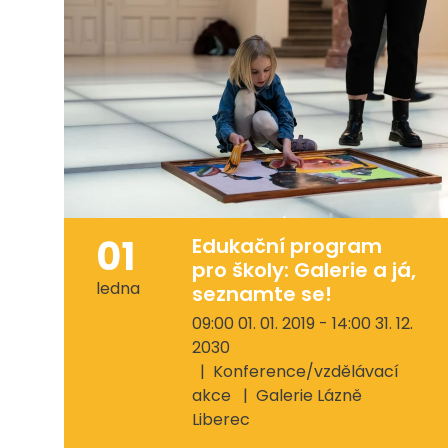
01
Edukační program
pro školy: Galerie a já,
ledna
seznamte se!
09:00 01. 01. 2019 - 14:00 31. 12.
2030
Konference/vzdělávací
akce
Galerie Lázně
Liberec