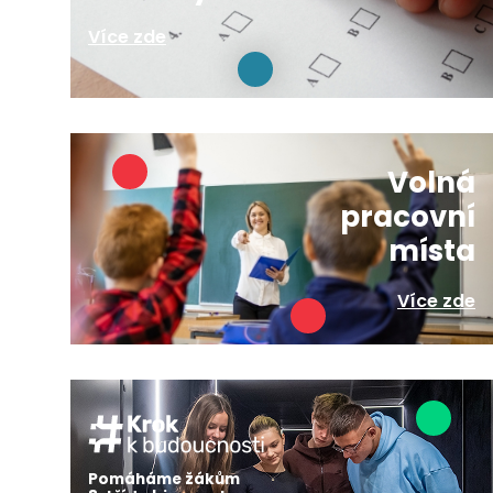
Více zde
Volná
pracovní
místa
Více zde
Pomáháme žákům