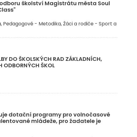
 odboru školství Magistrátu města Soul
Class"
a
Pedagogové - Metodika
Žáci a rodiče - Sport a
LBY DO ŠKOLSKÝCH RAD ZÁKLADNÍCH,
CH ODBORNÝCH ŠKOL
ašuje dotační programy pro volnočasové
alentované mládeže, pro žadatele je