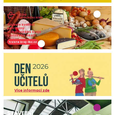
Objevte kvalitní
potraviny
z Libereckého kraje
a blízkého okolí!
trziste.kraj-lbc.cz
Více informací zde
STAVEBNÍ