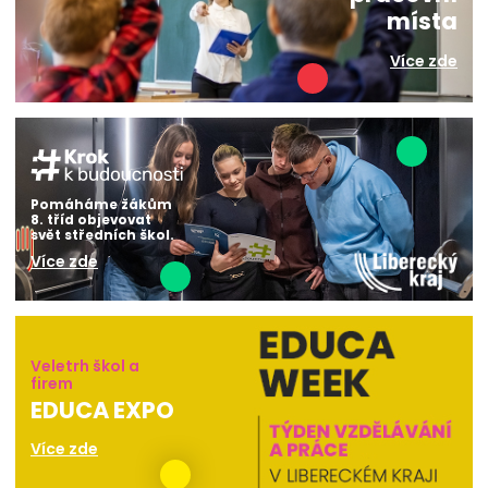
místa
Více zde
Pomáháme žákům
8. tříd objevovat
svět středních škol.
Více zde
Veletrh škol a
firem
EDUCA EXPO
Více zde