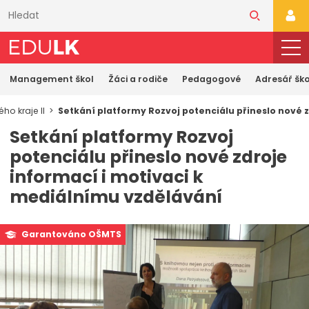
Přeskočit
k
PŘI
hlavnímu
obsahu
Management škol
Žáci a rodiče
Pedagogové
Adresář ško
ho kraje II
Setkání platformy Rozvoj potenciálu přineslo nové 
Setkání platformy Rozvoj
potenciálu přineslo nové zdroje
informací i motivaci k
mediálnímu vzdělávání
Garantováno OŠMTS