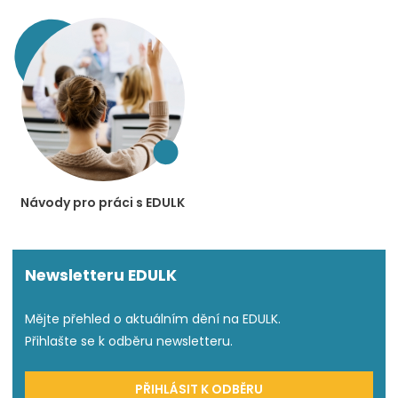
Návody pro práci s EDULK
Newsletteru EDULK
Mějte přehled o aktuálním dění na EDULK.
Přihlašte se k odběru newsletteru.
PŘIHLÁSIT K ODBĚRU