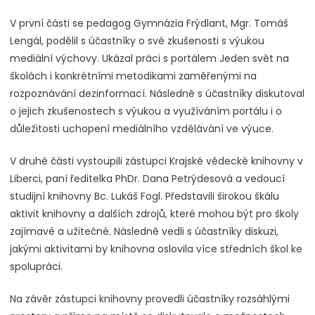
V první části se pedagog Gymnázia Frýdlant, Mgr. Tomáš
Lengál, podělil s účastníky o své zkušenosti s výukou
mediální výchovy. Ukázal práci s portálem Jeden svět na
školách i konkrétními metodikami zaměřenými na
rozpoznávání dezinformací. Následně s účastníky diskutoval
o jejich zkušenostech s výukou a využíváním portálu i o
důležitosti uchopení mediálního vzdělávání ve výuce.
V druhé části vystoupili zástupci Krajské vědecké knihovny v
Liberci, paní ředitelka PhDr. Dana Petrýdesová a vedoucí
studijní knihovny Bc. Lukáš Fogl. Představili širokou škálu
aktivit knihovny a dalších zdrojů, které mohou být pro školy
zajímavé a užitečné. Následně vedli s účastníky diskuzi,
jakými aktivitami by knihovna oslovila více středních škol ke
spolupráci.
Na závěr zástupci knihovny provedli účastníky rozsáhlými