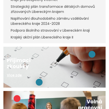
Strategický plán transformace dětských domovů
zřizovaných Libereckým krajem
Naplňování dlouhodobého záměru vzdělávání
Libereckého kraje 2024-2028
Podpora školního stravování v Libereckém kraji
Krajský akční plán Libereckého kraje II
Přijímací
zkoušky
Více zde
Volná
pracovní