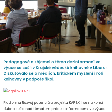
Pedagogové a zájemci o téma dezinformací ve
výuce se sešli v Krajské vědecké knihovně v Liberci.
Diskutovalo se o médiích, kritickém myšlení i roli
knihovny v podpoře škol.
Platforma Rozvoj potenciálu projektu KAP LK II se na konci
dubna sešla nad tématem práce s informacemi ve výuce.