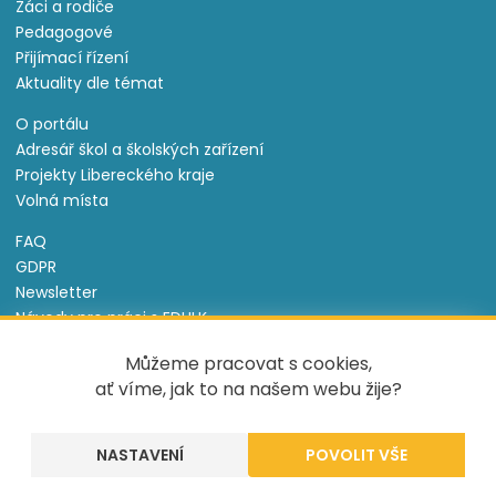
Žáci a rodiče
Pedagogové
Přijímací řízení
Aktuality dle témat
O portálu
Adresář škol a školských zařízení
Projekty Libereckého kraje
Volná místa
FAQ
GDPR
Newsletter
Návody pro práci s EDULK
Prohlášení o přístupnosti
Můžeme pracovat s cookies,
Nastavení cookies
ať víme, jak to na našem webu žije?
Informace o souborech cookie
NASTAVENÍ
Tento projekt je spolufinancován Evropským sociálním
fondem a státním rozpočtem České republiky.