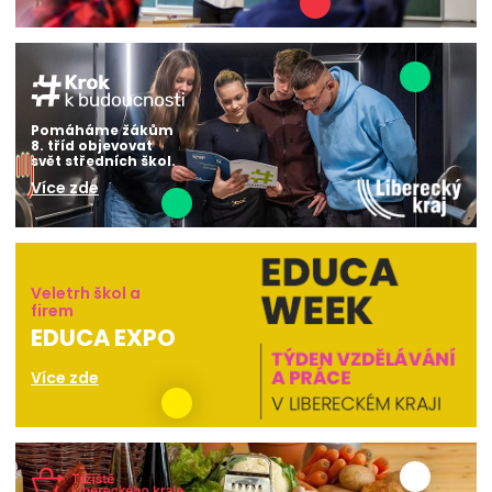
Pomáháme žákům
8. tříd objevovat
svět středních škol.
Více zde
Veletrh škol a
firem
EDUCA EXPO
Více zde