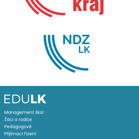
Management škol
Žáci a rodiče
Pedagogové
Přijímací řízení