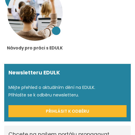
Návody pro práci s EDULK
Newsletteru EDULK
Mějte přehled o aktuálním dění na EDULK.
Přihlašte se k odběru newsletteru.
PŘIHLÁSIT K ODBĚRU
Chcete na našem portálu propagovat