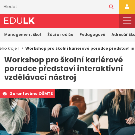
Přeskočit
k
PŘI
hlavnímu
obsahu
Management škol
Žáci a rodiče
Pedagogové
Adresář ško
ho kraje II
Workshop pro školní kariérové poradce představí int
Workshop pro školní kariérové
poradce představí interaktivní
vzdělávací nástroj
Garantováno OŠMTS