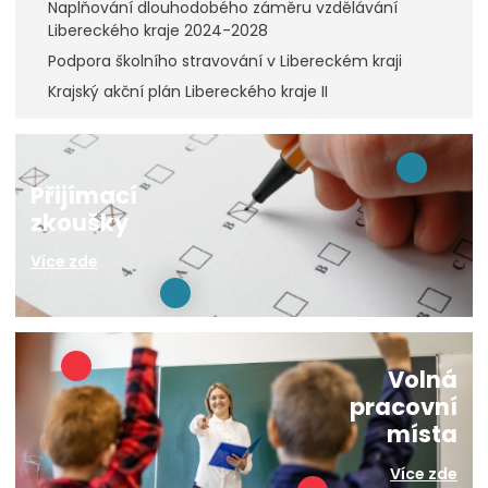
Naplňování dlouhodobého záměru vzdělávání
Libereckého kraje 2024-2028
Podpora školního stravování v Libereckém kraji
Krajský akční plán Libereckého kraje II
Přijímací
zkoušky
Více zde
Volná
pracovní
místa
Více zde