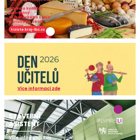
Objevte kvalitní
potraviny
z Libereckého kraje
a blízkého okolí!
trziste.kraj-lbc.cz
Více informací zde
STAVEBNÍ
ASISTENT
Více informací zde