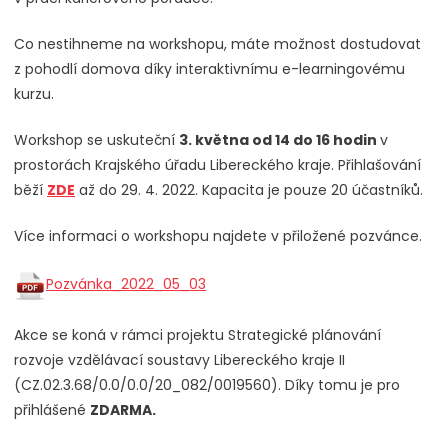
Co nestihneme na workshopu, máte možnost dostudovat
z pohodlí domova díky interaktivnímu e-learningovému
kurzu.
Workshop se uskuteční
3. května od 14 do 16 hodin
v
prostorách Krajského úřadu Libereckého kraje. Přihlašování
běží
ZDE
až do 29. 4. 2022. Kapacita je pouze 20 účastníků.
Více informaci o workshopu najdete v přiložené pozvánce.
Pozvánka_2022_05_03
Akce se koná v rámci projektu Strategické plánování
rozvoje vzdělávací soustavy Libereckého kraje II
(CZ.02.3.68/0.0/0.0/20_082/0019560). Díky tomu je pro
přihlášené
ZDARMA.