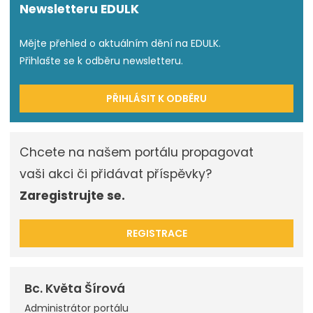
Newsletteru EDULK
Mějte přehled o aktuálním dění na EDULK.
Přihlašte se k odběru newsletteru.
PŘIHLÁSIT K ODBĚRU
Chcete na našem portálu propagovat
vaši akci či přidávat příspěvky?
Zaregistrujte se.
REGISTRACE
Bc. Květa Šírová
Administrátor portálu