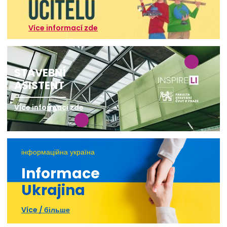
Více informací zde
STAVEBNÍ
ASISTENT
Více informací zde
інформаційна україна
Informace
Ukrajina
Více / більше