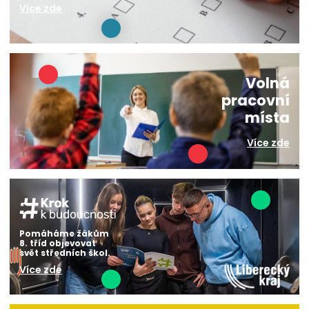
Více zde
Volná
pracovní
místa
Více zde
Pomáháme žákům
8. tříd objevovat
svět středních škol.
Více zde