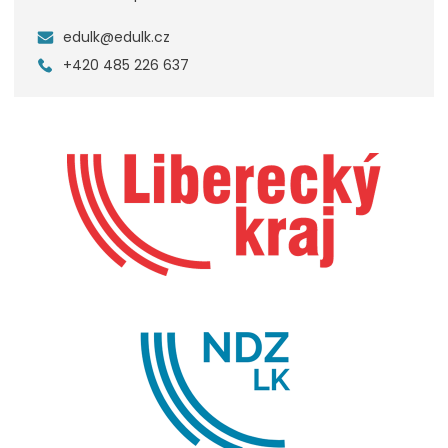
edulk@edulk.cz
+420 485 226 637