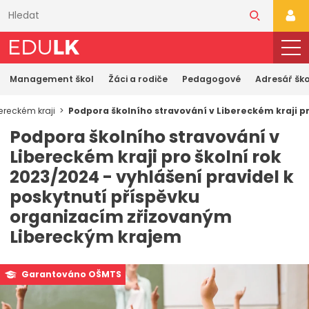
Přeskočit
k
PŘI
hlavnímu
obsahu
Management škol
Žáci a rodiče
Pedagogové
Adresář ško
ereckém kraji
Podpora školního stravování v Libereckém kraji p
Podpora školního stravování v
Libereckém kraji pro školní rok
2023/2024 - vyhlášení pravidel k
poskytnutí příspěvku
organizacím zřizovaným
Libereckým krajem
Garantováno OŠMTS