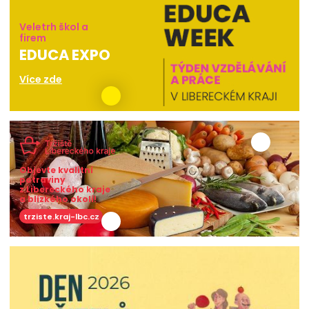
Veletrh škol a
firem
EDUCA EXPO
Více zde
Objevte kvalitní
potraviny
z Libereckého kraje
a blízkého okolí!
trziste.kraj-lbc.cz