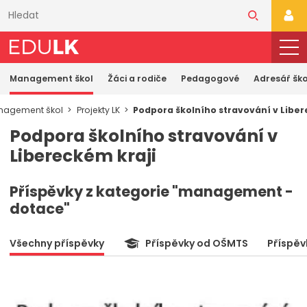
Přeskočit
k
PŘI
hlavnímu
obsahu
Management škol
Žáci a rodiče
Pedagogové
Adresář ško
nagement škol
Projekty LK
Podpora školního stravování v Liber
Podpora školního stravování v
Libereckém kraji
Příspěvky z kategorie "management -
dotace"
Všechny příspěvky
Příspěvky od OŠMTS
Příspěv