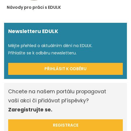
Návody pro práci s EDULK
Newsletteru EDULK
Mějte přehled o aktuálním dění na EDULK.
Přihlašte se k odběru newsletteru.
PŘIHLÁSIT K ODBĚRU
Chcete na našem portálu propagovat
vaši akci či přidávat příspěvky?
Zaregistrujte se.
REGISTRACE