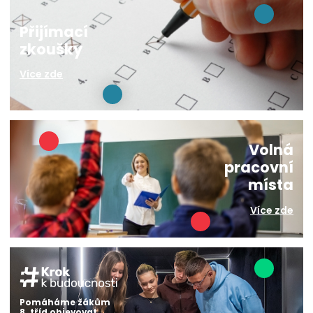
Přijímací
zkoušky
Více zde
Volná
pracovní
místa
Více zde
Pomáháme žákům
8. tříd objevovat