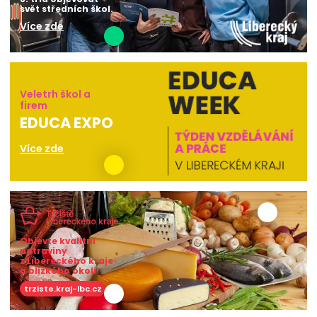
svět středních škol.
Více zde
Veletrh škol a
firem
EDUCA EXPO
Více zde
Objevte kvalitní
potraviny
z Libereckého kraje
a blízkého okolí!
trziste.kraj-lbc.cz