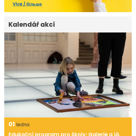
Více / більше
Kalendář akcí
01
ledna
Edukační program pro školy: Galerie a já,