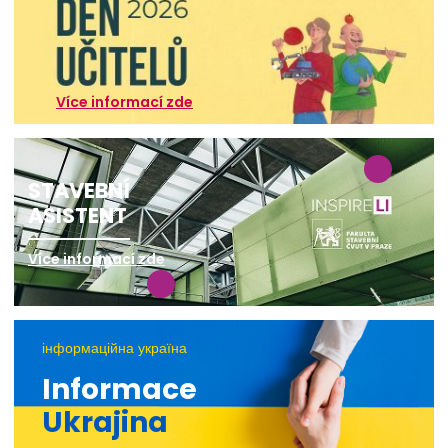
Více informací zde
STAVEBNÍ
ASISTENT
Více informací zde
інформаційна україна
Informace
Ukrajina