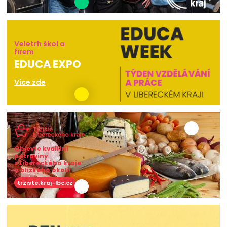
Veletrh škol a
firem
EDUCA EXPO
Více zde
Objevte kvalitní
potraviny
z Libereckého kraje
a blízkého okolí!
trziste.kraj-lbc.cz