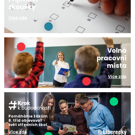
zkoušky
Více zde
Volná
pracovní
místa
Více zde
Pomáháme žákům
8. tříd objevovat
svět středních škol.
Více zde