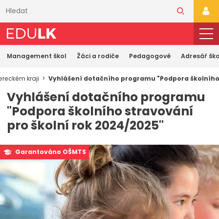
Přeskočit
k
PŘI
hlavnímu
obsahu
Management škol
Žáci a rodiče
Pedagogové
Adresář ško
ereckém kraji
Vyhlášení dotačního programu "Podpora školního 
Vyhlášení dotačního programu
"Podpora školního stravování
pro školní rok 2024/2025"
Garantováno OŠMTS