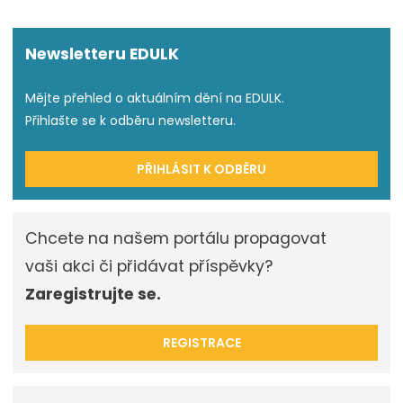
Newsletteru EDULK
Mějte přehled o aktuálním dění na EDULK.
Přihlašte se k odběru newsletteru.
PŘIHLÁSIT K ODBĚRU
Chcete na našem portálu propagovat
vaši akci či přidávat příspěvky?
Zaregistrujte se.
REGISTRACE