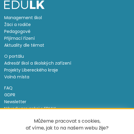
Management škol
Žáci a rodiče
Pedagogové
Přijímací řízení
Aktuality dle témat
O portálu
Adresář škol a školských zařízení
Projekty Libereckého kraje
Volná místa
FAQ
GDPR
Newsletter
Návody pro práci s EDULK
Prohlášení o přístupnosti
Můžeme pracovat s cookies,
Nastavení cookies
ať víme, jak to na našem webu žije?
Informace o souborech cookie