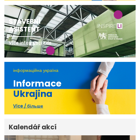
STAVEBNÍ
ASISTENT
Více informací zde
інформаційна україна
Informace
Ukrajina
Více / більше
Kalendář akcí