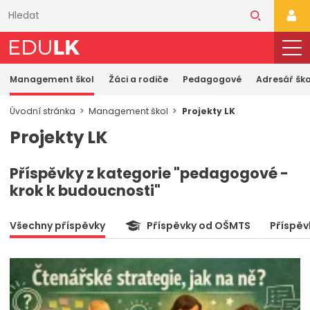
Přeskočit
k
PŘI
hlavnímu
obsahu
Management škol
Žáci a rodiče
Pedagogové
Adresář ško
Úvodní stránka
Management škol
Projekty LK
Projekty LK
Příspěvky z kategorie "pedagogové -
krok k budoucnosti"
Všechny příspěvky
Příspěvky od OŠMTS
Příspěv