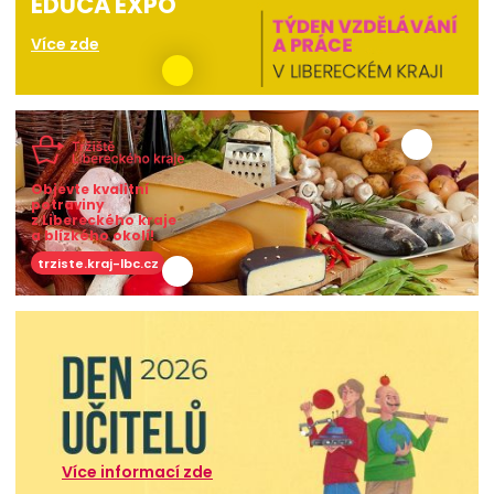
EDUCA EXPO
Více zde
Objevte kvalitní
potraviny
z Libereckého kraje
a blízkého okolí!
trziste.kraj-lbc.cz
Více informací zde