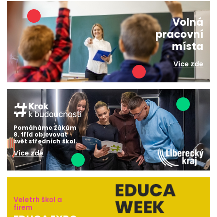
Volná
pracovní
místa
Více zde
Pomáháme žákům
8. tříd objevovat
svět středních škol.
Více zde
Veletrh škol a
firem