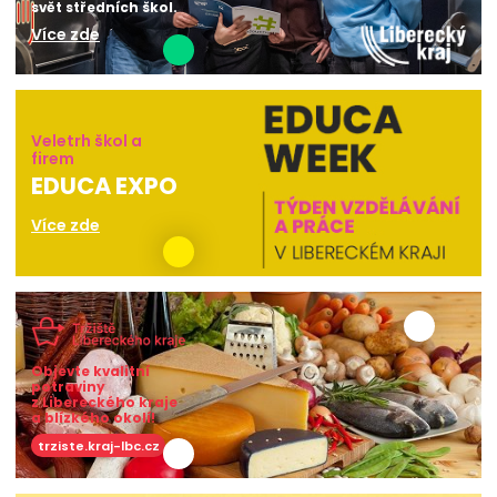
svět středních škol.
Více zde
Veletrh škol a
firem
EDUCA EXPO
Více zde
Objevte kvalitní
potraviny
z Libereckého kraje
a blízkého okolí!
trziste.kraj-lbc.cz