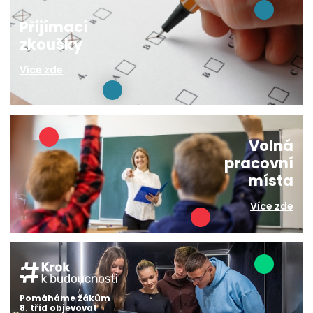
Přijímací
zkoušky
Více zde
Volná
pracovní
místa
Více zde
Pomáháme žákům
8. tříd objevovat