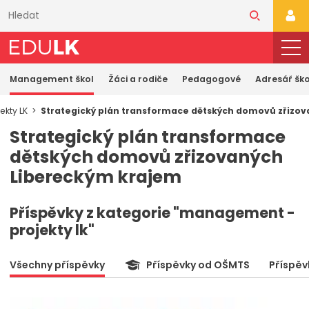
Přeskočit
k
PŘI
hlavnímu
obsahu
Management škol
Žáci a rodiče
Pedagogové
Adresář ško
ekty LK
Strategický plán transformace dětských domovů zřizo
Strategický plán transformace
dětských domovů zřizovaných
Libereckým krajem
Příspěvky z kategorie "management -
projekty lk"
Všechny příspěvky
Příspěvky od OŠMTS
Příspěv