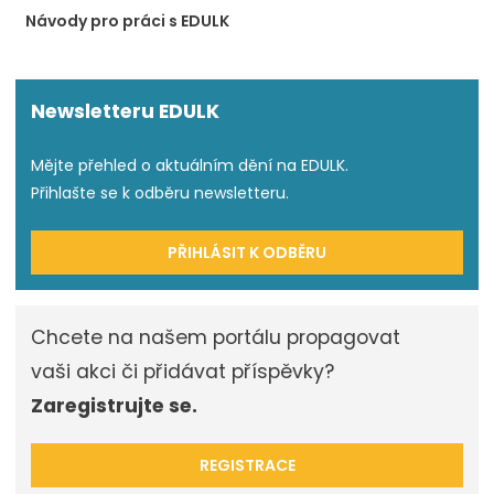
Návody pro práci s EDULK
Newsletteru EDULK
Mějte přehled o aktuálním dění na EDULK.
Přihlašte se k odběru newsletteru.
PŘIHLÁSIT K ODBĚRU
Chcete na našem portálu propagovat
vaši akci či přidávat příspěvky?
Zaregistrujte se.
REGISTRACE