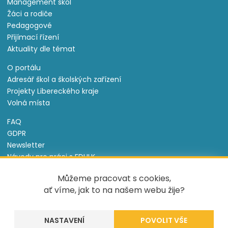
Management škol
Žáci a rodiče
Pedagogové
Přijímací řízení
Aktuality dle témat
O portálu
Adresář škol a školských zařízení
Projekty Libereckého kraje
Volná místa
FAQ
GDPR
Newsletter
Návody pro práci s EDULK
Prohlášení o přístupnosti
Můžeme pracovat s cookies,
Nastavení cookies
ať víme, jak to na našem webu žije?
Informace o souborech cookie
NASTAVENÍ
Tento projekt je spolufinancován Evropským sociálním