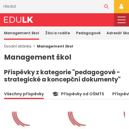
Přeskočit
k
PŘI
hlavnímu
obsahu
Management škol
Žáci a rodiče
Pedagogové
Adresář ško
Úvodní stránka
Management škol
Management škol
Příspěvky z kategorie "pedagogové -
strategické a koncepční dokumenty"
Všechny příspěvky
Příspěvky od OŠMTS
Příspěv