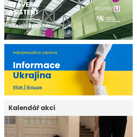
STAVEBNÍ
ASISTENT
Více informací zde
інформаційна україна
Informace
Ukrajina
Více / більше
Kalendář akcí