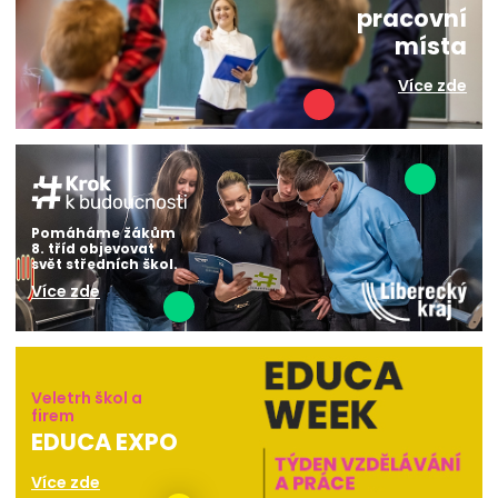
pracovní
místa
Více zde
Pomáháme žákům
8. tříd objevovat
svět středních škol.
Více zde
Veletrh škol a
firem
EDUCA EXPO
Více zde