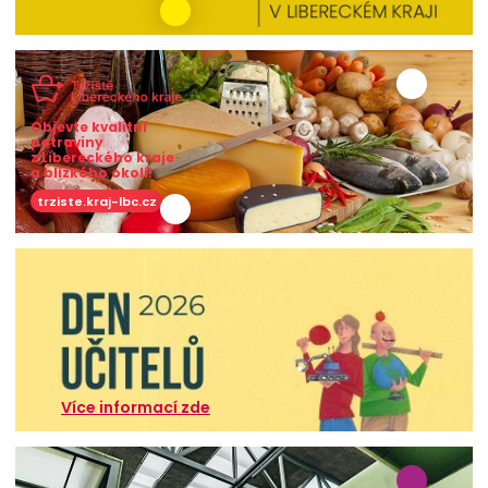
Objevte kvalitní
potraviny
z Libereckého kraje
a blízkého okolí!
trziste.kraj-lbc.cz
Více informací zde