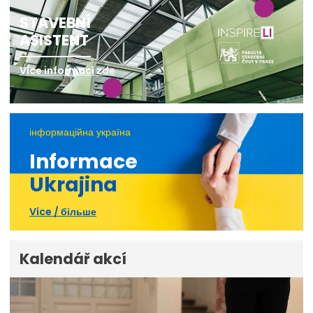
STAVEBNÍ
ASISTENT
Více informací zde
інформаційна україна
Informace
Ukrajina
Více / більше
Kalendář akcí