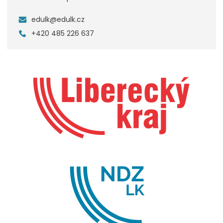
edulk@edulk.cz
+420 485 226 637