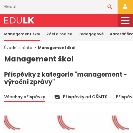
Přeskočit
k
PŘI
hlavnímu
obsahu
Management škol
Žáci a rodiče
Pedagogové
Adresář ško
Úvodní stránka
Management škol
Management škol
Příspěvky z kategorie "management -
výroční zprávy"
Všechny příspěvky
Příspěvky od OŠMTS
Příspěv