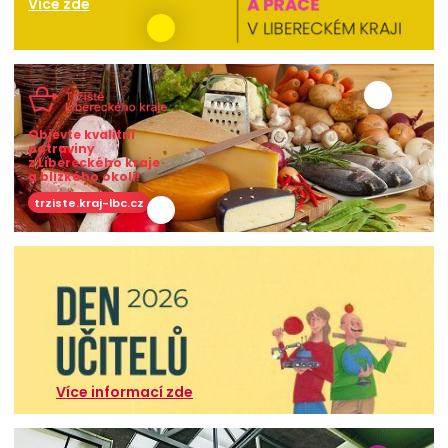
Více zde
Objevte kvalitní
potraviny
z Libereckého kraje
a blízkého okolí!
trziste.kraj-lbc.cz
Více informací zde