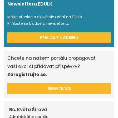
Newsletteru EDULK
Mějte přehled o aktuálním dění na EDULK.
Přihlašte se k odběru newsletteru.
PŘIHLÁSIT K ODBĚRU
Chcete na našem portálu propagovat
vaši akci či přidávat příspěvky?
Zaregistrujte se.
REGISTRACE
Bc. Květa Šírová
Administrátor portálu