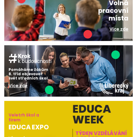
Volná
pracovní
místa
Více zde
Pomáháme žákům
8. tříd objevovat
svět středních škol.
Více zde
Veletrh škol a
firem
EDUCA EXPO