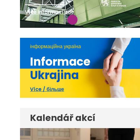
Více informací zde
інформаційна україна
Informace
Ukrajina
Více / більше
Kalendář akcí