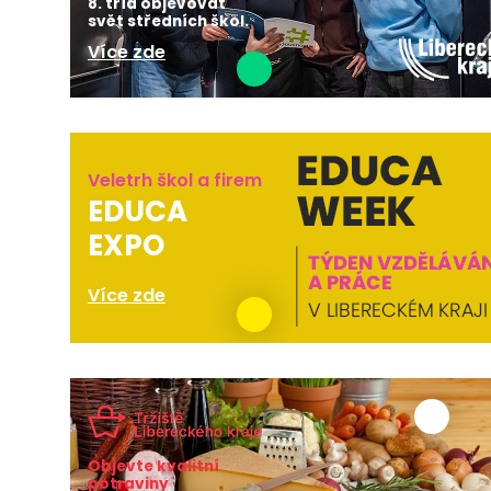
8. tříd objevovat
svět středních škol.
Více zde
Veletrh škol a firem
EDUCA
EXPO
Více zde
Objevte kvalitní
potraviny