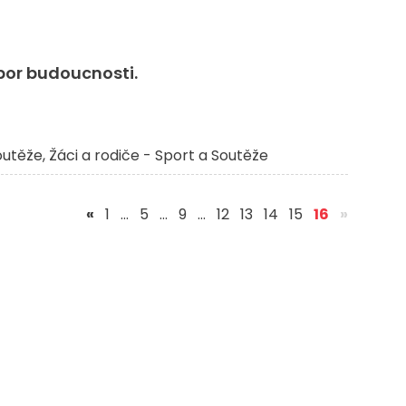
obor budoucnosti.
outěže
Žáci a rodiče - Sport a Soutěže
(aktuální
«
1
…
5
…
9
…
12
13
14
15
16
»