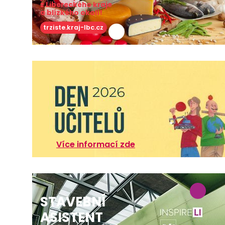
z Libereckého kraje
a blízkého okolí!
trziste.kraj-lbc.cz
Více informací zde
STAVEBNÍ
ASISTENT