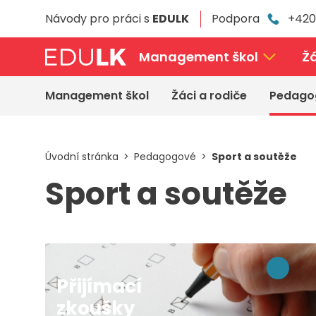
Přeskočit
Návody pro práci s
EDULK
Podpora
+420
k
hlavnímu
obsahu
Management škol
Žá
Management škol
Žáci a rodiče
Pedago
Úvodní stránka
Pedagogové
Sport a soutěže
Sport a soutěže
Přijímací
zkoušky