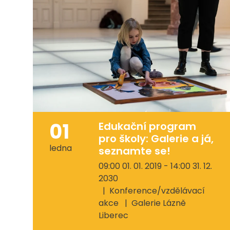
01
Edukační program
pro školy: Galerie a já,
ledna
seznamte se!
09:00 01. 01. 2019 - 14:00 31. 12.
2030
Konference/vzdělávací
akce
Galerie Lázně
Liberec