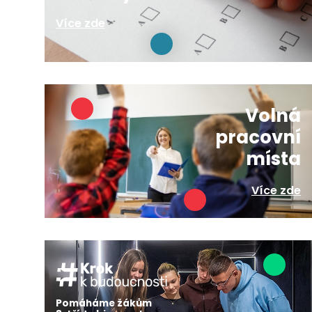
Více zde
Volná
pracovní
místa
Více zde
Pomáháme žákům