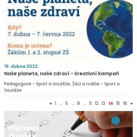
19. dubna 2022
Naše planeta, naše zdraví - kreativní kampaň
Pedagogové - Sport a Soutěže
Žáci a rodiče - Sport a
Soutěže
(aktuální)
«
1
…
5
…
9
…
11
12
13
14
15
16
»
Přijímací
zkoušky