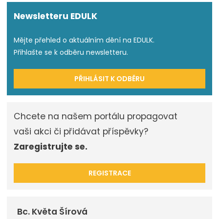
Newsletteru EDULK
Mějte přehled o aktuálním dění na EDULK.
Přihlašte se k odběru newsletteru.
PŘIHLÁSIT K ODBĚRU
Chcete na našem portálu propagovat
vaši akci či přidávat příspěvky?
Zaregistrujte se.
REGISTRACE
Bc. Květa Šírová