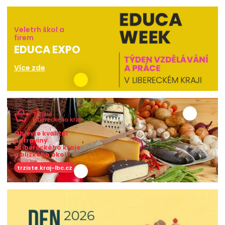
Veletrh škol a
firem
EDUCA EXPO
Více zde
Objevte kvalitní
potraviny
z Libereckého kraje
a blízkého okolí!
trziste.kraj-lbc.cz