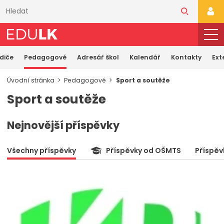
Přeskočit
k
PŘI
hlavnímu
obsahu
odiče
Pedagogové
Adresář škol
Kalendář
Kontakty
Ext
Úvodní stránka
Pedagogové
Sport a soutěže
Sport a soutěže
Nejnovější příspěvky
Všechny příspěvky
Příspěvky od OŠMTS
Příspěv