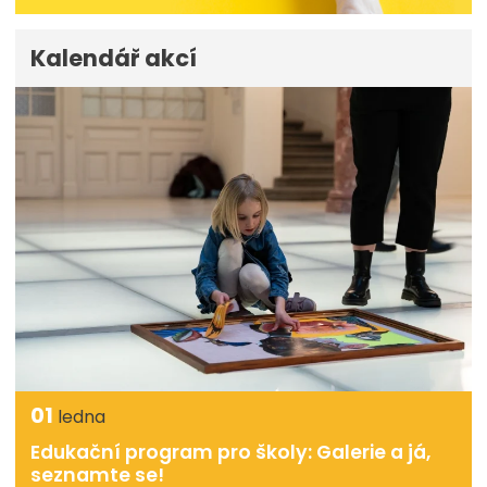
Kalendář akcí
01
ledna
Edukační program pro školy: Galerie a já,
seznamte se!