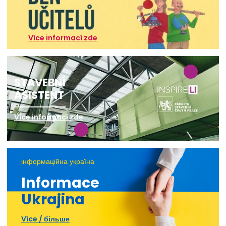
Více informací zde
STAVEBNÍ
ASISTENT
Více informací zde
інформаційна україна
Informace
Ukrajina
Více / більше