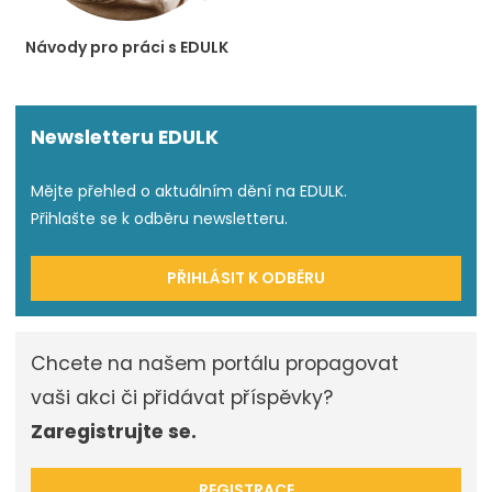
Návody pro práci s EDULK
Newsletteru EDULK
Mějte přehled o aktuálním dění na EDULK.
Přihlašte se k odběru newsletteru.
PŘIHLÁSIT K ODBĚRU
Chcete na našem portálu propagovat
vaši akci či přidávat příspěvky?
Zaregistrujte se.
REGISTRACE