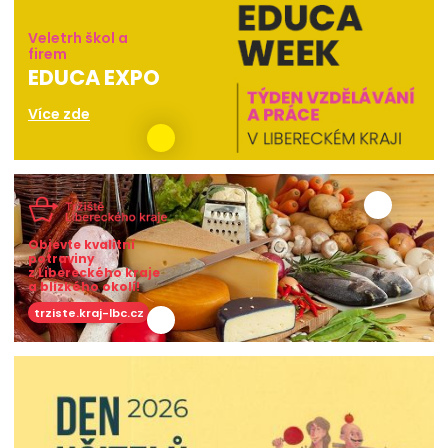
Veletrh škol a
firem
EDUCA EXPO
Více zde
Objevte kvalitní
potraviny
z Libereckého kraje
a blízkého okolí!
trziste.kraj-lbc.cz