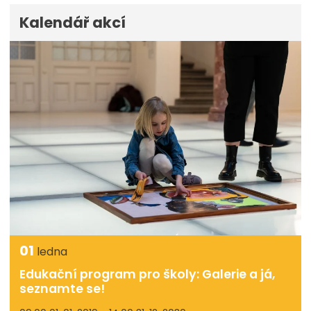
Kalendář akcí
01
ledna
Edukační program pro školy: Galerie a já,
seznamte se!