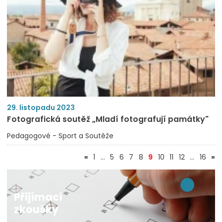
29. listopadu 2023
Fotografická soutěž „Mladí fotografují památky"
Pedagogové - Sport a Soutěže
(aktuální)
«
1
…
5
6
7
8
9
10
11
12
…
16
»
Přijímací
zkoušky