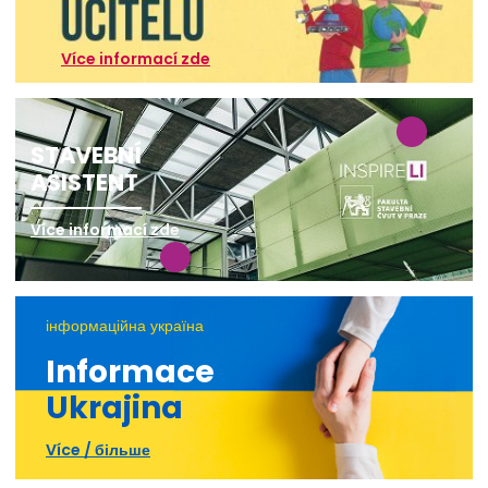
Více informací zde
STAVEBNÍ
ASISTENT
Více informací zde
інформаційна україна
Informace
Ukrajina
Více / більше