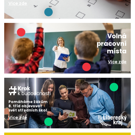
Více zde
Volná
pracovní
místa
Více zde
Pomáháme žákům
8. tříd objevovat
svět středních škol.
Více zde