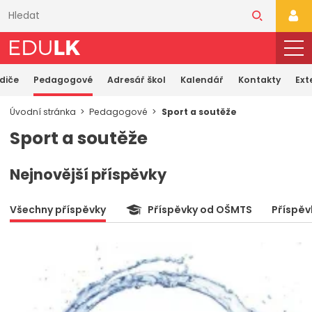
Přeskočit
k
PŘI
hlavnímu
obsahu
odiče
Pedagogové
Adresář škol
Kalendář
Kontakty
Ext
Úvodní stránka
Pedagogové
Sport a soutěže
Sport a soutěže
Nejnovější příspěvky
Všechny příspěvky
Příspěvky od OŠMTS
Příspěv