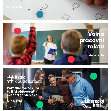
Více zde
Volná
pracovní
místa
Více zde
Pomáháme žákům
8. tříd objevovat
svět středních škol.
Více zde