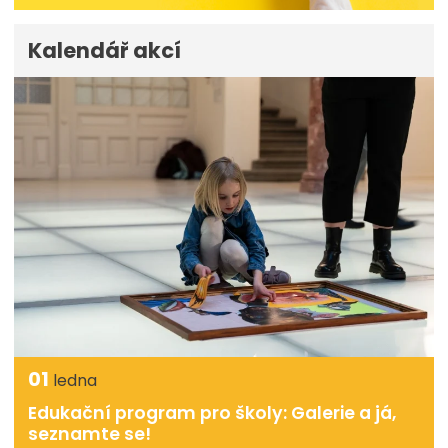
Kalendář akcí
01
ledna
Edukační program pro školy: Galerie a já,
seznamte se!