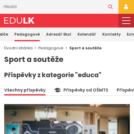
Přeskočit
k
PŘI
hlavnímu
obsahu
odiče
Pedagogové
Adresář škol
Kalendář
Kontakty
Ext
Úvodní stránka
Pedagogové
Sport a soutěže
Sport a soutěže
Příspěvky z kategorie "educa"
Všechny příspěvky
Příspěvky od OŠMTS
Příspěv