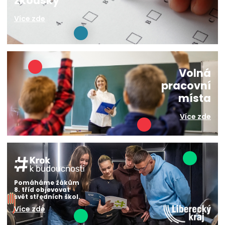
zkoušky
Více zde
Volná
pracovní
místa
Více zde
Pomáháme žákům
8. tříd objevovat
svět středních škol.
Více zde