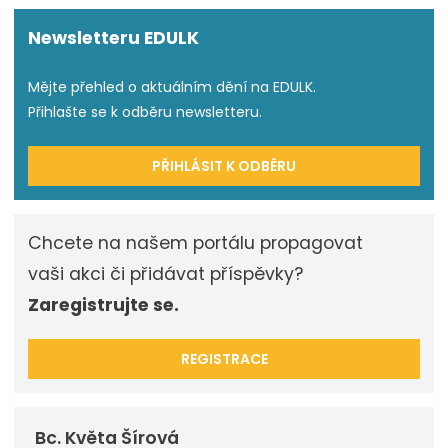
Newsletteru EDULK
Mějte přehled o aktuálním dění na EDULK.
Přihlašte se k odběru newsletteru.
PŘIHLÁSIT K ODBĚRU
Chcete na našem portálu propagovat
vaši akci či přidávat příspěvky?
Zaregistrujte se.
REGISTRACE
Bc. Květa Šírová