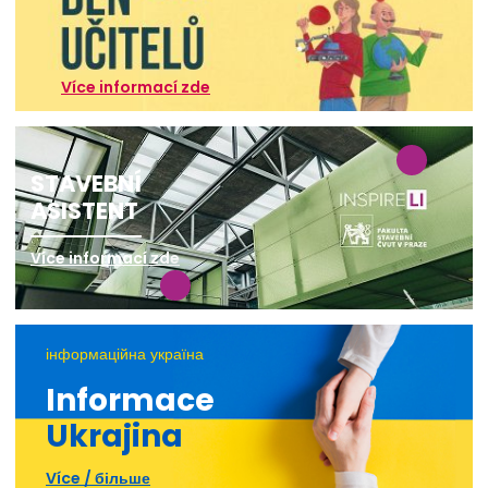
Více informací zde
STAVEBNÍ
ASISTENT
Více informací zde
інформаційна україна
Informace
Ukrajina
Více / більше