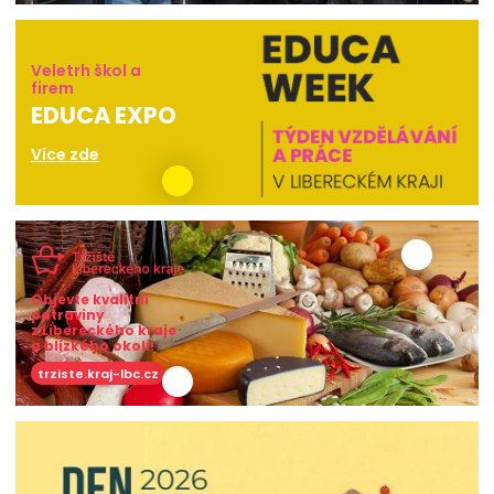
Veletrh škol a
firem
EDUCA EXPO
Více zde
Objevte kvalitní
potraviny
z Libereckého kraje
a blízkého okolí!
trziste.kraj-lbc.cz