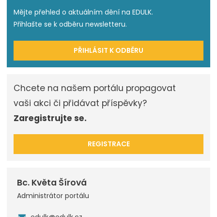
Mějte přehled o aktuálním dění na EDULK.
Přihlašte se k odběru newsletteru.
PŘIHLÁSIT K ODBĚRU
Chcete na našem portálu propagovat
vaši akci či přidávat příspěvky?
Zaregistrujte se.
REGISTRACE
Bc. Květa Šírová
Administrátor portálu
edulk@edulk.cz