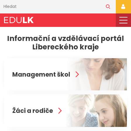
Přeskočit
k
PŘI
hlavnímu
obsahu
Informační a vzdělávací portál
Libereckého kraje
Management škol
Žáci a rodiče