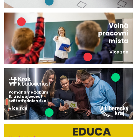
Volná
pracovní
místa
Více zde
Pomáháme žákům
8. tříd objevovat
svět středních škol.
Více zde