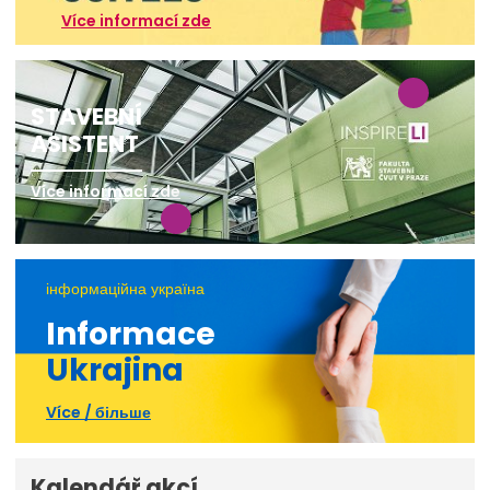
Více informací zde
STAVEBNÍ
ASISTENT
Více informací zde
інформаційна україна
Informace
Ukrajina
Více / більше
Kalendář akcí