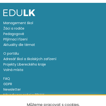
Management škol
Žáci a rodiče
Pedagogové
Přijímací řízení
Aktuality dle témat
O portálu
Adresář škol a školských zařízení
Projekty Libereckého kraje
Volná místa
FAQ
GDPR
Newsletter
Návody pro práci s EDULK
Prohlášení o přístupnosti
Můžeme pracovat s cookies,
Nastavení cookies