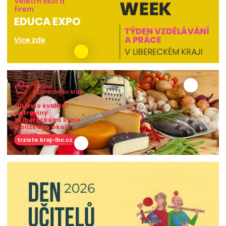
Veletrh škol a
firem
EDUCA EXPO
Více zde
Objevte kvalitní
potraviny
z Libereckého kraje
a blízkého okolí!
trziste.kraj-lbc.cz