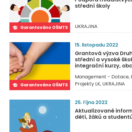
střední školy
UKRAJINA
Garantováno OŠMTS
15. listopadu 2022
Grantová výzva Druhý
střední a vysoké ško
integrační kurzy, ob
Management - Dotace
Projekty LK
UKRAJINA
Garantováno OŠMTS
25. října 2022
Aktualizované inform
dětí, žáků a student