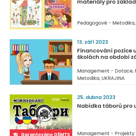
materiály pro základ
Pedagogové - Metodika
13. září 2023
Financování pozice 
školách na období z
Management - Dotace
Metodika
UKRAJINA
25. dubna 2023
Nabídka táborů pro u
Management - Projekty 
Garantováno OŠMTS