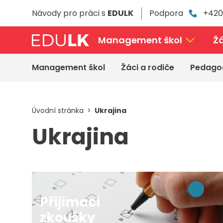
Přeskočit
Návody pro práci s
EDULK
Podpora
+420
k
hlavnímu
obsahu
Management škol
Žá
Management škol
Žáci a rodiče
Pedago
Úvodní stránka
Ukrajina
Ukrajina
Přijímací
zkoušky