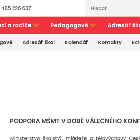
 485 226 637
ci a rodiče
Pedagogové
Adresář šk
gové
Adresář škol
Kalendář
Kontakty
Ext
PODPORA MŠMT V DOBĚ VÁLEČNÉHO KONFL
Ministerstvo školství, mládeže a tělovýchovy Česk