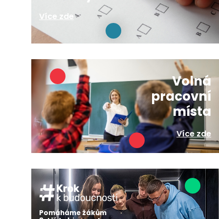
Více zde
Volná
pracovní
místa
Více zde
Pomáháme žákům