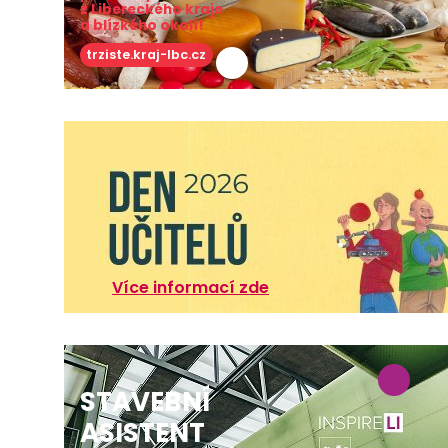
z Libereckého kraje
a blízkého okolí!
trziste.kraj-lbc.cz
Více informací zde
STAVEBNÍ
ASISTENT