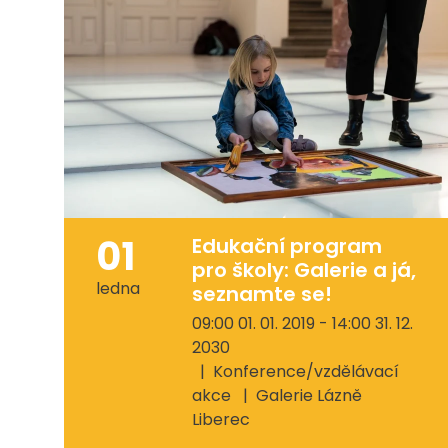
01
Edukační program
pro školy: Galerie a já,
ledna
seznamte se!
09:00 01. 01. 2019 - 14:00 31. 12.
2030
Konference/vzdělávací
akce
Galerie Lázně
Liberec