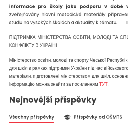
informace pro školy jako podporu v době v
zveřejňovány hlavní metodické materiály připrav
studiu na vysokých školách a aktuality k tématu.
ПІДТРИМКА МІНІСТЕРСТВА ОСВІТИ, МОЛОДІ ТА СП
КОНФЛІКТУ В УКРАЇНІ
Міністерство освіти, молоді та спорту Чеської Республ
для шкіл в рамках підтримки України під час військовог
матеріали, підготовлені міністерством для шкіл, основ
Інформацію можна знайти за посиланням
ТУТ
.
Nejnovější příspěvky
Všechny příspěvky
Příspěvky od OŠMTS