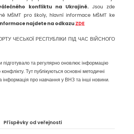
álečného konfliktu na Ukrajině.
Jsou zde
ené MŠMT pro školy, hlavní informace MŠMT ke
Informace najdete na odkazu
ZDE
ОРТУ ЧЕСЬКОЇ РЕСПУБЛІКИ ПІД ЧАС ВІЙСНОГО
іки підготувало та регулярно оновлює інформацію
о конфлікту. Тут публікуються основні методичні
на інформація про навчання у ВНЗ та інші новини.
Příspěvky od veřejnosti