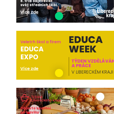
8. tříd objevovat
svět středních škol.
Více zde
Veletrh škol a firem
EDUCA
EXPO
Více zde
Objevte kvalitní
potraviny