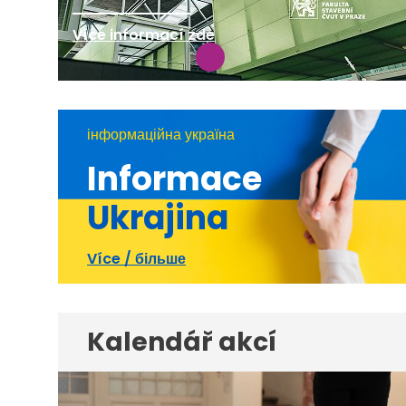
Více informací zde
інформаційна україна
Informace
Ukrajina
Více / більше
Kalendář akcí