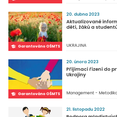
20. dubna 2023
Aktualizované inform
dětí, žáků a student
UKRAJINA
Garantováno OŠMTS
20. února 2023
Přijímací řízení do p
Ukrajiny
Management - Metodik
Garantováno OŠMTS
21. listopadu 2022
Podpora mladistvých 