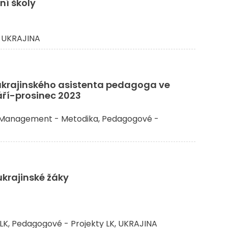
ní školy
UKRAJINA
ukrajinského asistenta pedagoga ve
áří-prosinec 2023
Management - Metodika
Pedagogové -
krajinské žáky
LK
Pedagogové - Projekty LK
UKRAJINA