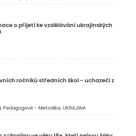
ace o přijetí ke vzdělávání ukrajinských
ů
rvních ročníků středních škol - uchazeči z
a
Pedagogové - Metodika
UKRAJINA
z Ukrajiny ve věku 15+, kteří nejsou žáky