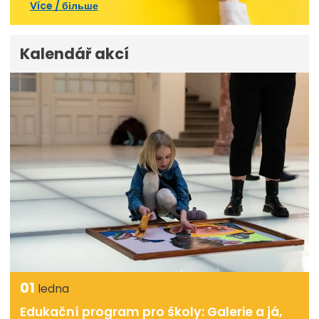
Více / більше
Kalendář akcí
01
ledna
Edukační program pro školy: Galerie a já,