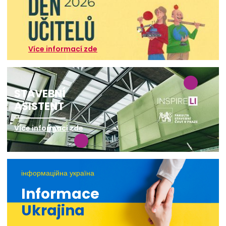
Více informací zde
STAVEBNÍ
ASISTENT
Více informací zde
інформаційна україна
Informace
Ukrajina