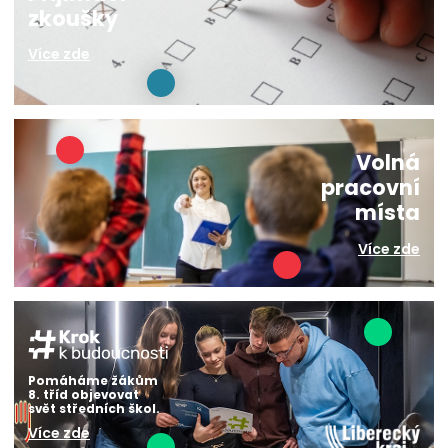
zkoušky
Více zde
Volná
pracovní
místa
Více zde
Pomáháme žákům
8. tříd objevovat
svět středních škol.
Více zde