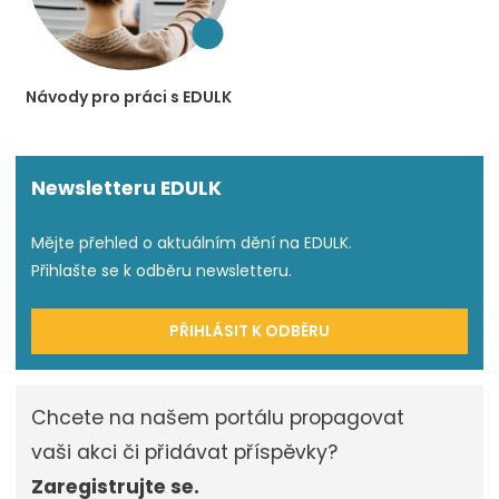
Návody pro práci s EDULK
Newsletteru EDULK
Mějte přehled o aktuálním dění na EDULK.
Přihlašte se k odběru newsletteru.
PŘIHLÁSIT K ODBĚRU
Chcete na našem portálu propagovat
vaši akci či přidávat příspěvky?
Zaregistrujte se.