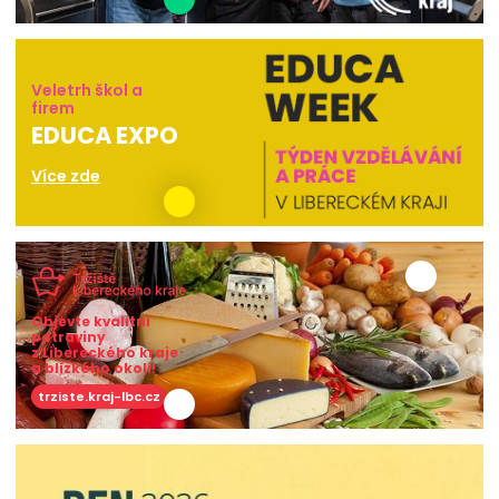
Veletrh škol a
firem
EDUCA EXPO
Více zde
Objevte kvalitní
potraviny
z Libereckého kraje
a blízkého okolí!
trziste.kraj-lbc.cz