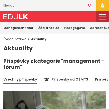
Přeskočit
k
PŘI
hlavnímu
obsahu
Management škol
Žáci a rodiče
Pedagogové
Adresář ško
Úvodní stránka
Aktuality
Aktuality
Příspěvky z kategorie "management -
fórum"
Všechny příspěvky
Příspěvky od OŠMTS
Příspěv