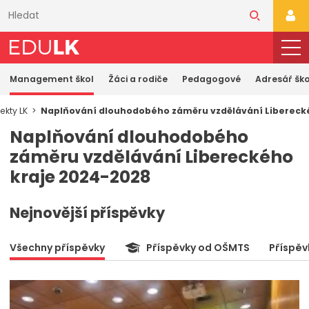
Přeskočit
k
PŘI
hlavnímu
obsahu
Management škol
Žáci a rodiče
Pedagogové
Adresář ško
ekty LK
Naplňování dlouhodobého záměru vzdělávání Libereck
Naplňování dlouhodobého
záměru vzdělávání Libereckého
kraje 2024-2028
Nejnovější příspěvky
Všechny příspěvky
Příspěvky od OŠMTS
Příspěv