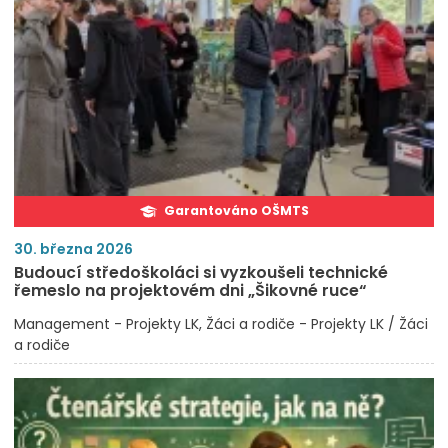
Garantováno OŠMTS
30. března 2026
Budoucí středoškoláci si vyzkoušeli technické
řemeslo na projektovém dni „Šikovné ruce“
Management - Projekty LK
Žáci a rodiče - Projekty LK / Žáci
a rodiče