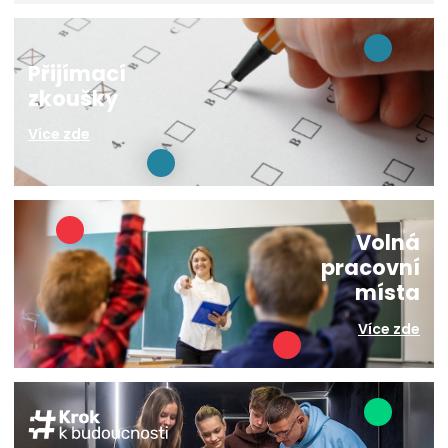
Přijímací
zkoušky
Více zde
Volná
pracovní
místa
Více zde