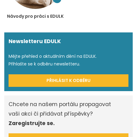
Návody pro práci s EDULK
Newsletteru EDULK
Mějte přehled o aktuálním dění na EDULK.
Přihlašte se k odběru newsletteru.
PŘIHLÁSIT K ODBĚRU
Chcete na našem portálu propagovat
vaši akci či přidávat příspěvky?
Zaregistrujte se.