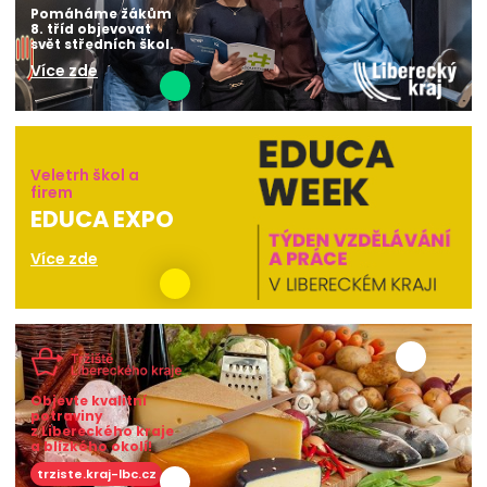
Pomáháme žákům
8. tříd objevovat
svět středních škol.
Více zde
Veletrh škol a
firem
EDUCA EXPO
Více zde
Objevte kvalitní
potraviny
z Libereckého kraje
a blízkého okolí!
trziste.kraj-lbc.cz