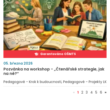
Garantováno OŠMTS
05. března 2026
Pozvánka na workshop - „Čtenářské strategie, jak
na ně?“
Pedagogové - Krok k budoucnosti
Pedagogové - Projekty LK
(aktuální)
«
1
2
3
4
5
6
»