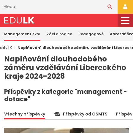
Přeskočit
k
PŘI
hlavnímu
obsahu
Management škol
Žáci a rodiče
Pedagogové
Adresář ško
ekty LK
Naplňování dlouhodobého záměru vzdělávání Libereck
Naplňování dlouhodobého
záměru vzdělávání Libereckého
kraje 2024-2028
Příspěvky z kategorie "management -
dotace"
Všechny příspěvky
Příspěvky od OŠMTS
Příspěv