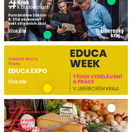
Pomáháme žákům
8. tříd objevovat
svět středních škol.
Více zde
Veletrh škol a
firem
EDUCA EXPO
Více zde
Objevte kvalitní
potraviny
z Libereckého kraje