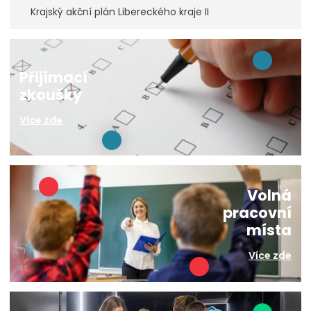
Krajský akční plán Libereckého kraje II
Přijímací
zkoušky
Více zde
Volná
pracovní
místa
Více zde