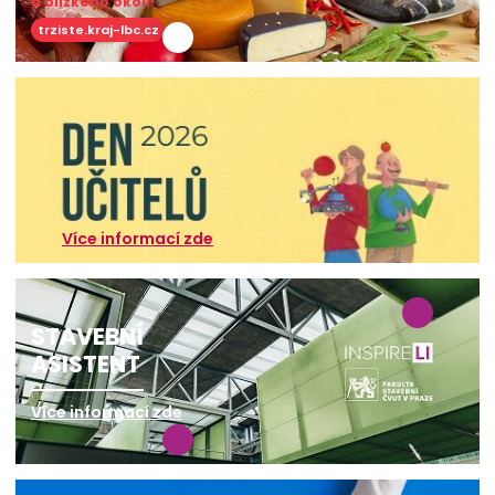
a blízkého okolí!
trziste.kraj-lbc.cz
Více informací zde
STAVEBNÍ
ASISTENT
Více informací zde