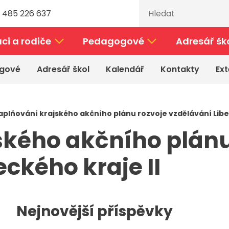
 485 226 637
ci a rodiče
Pedagogové
Adresář šk
gové
Adresář škol
Kalendář
Kontakty
Ext
aplňování krajského akčního plánu rozvoje vzdělávání Libe
ského akčního plánu
ckého kraje II
Nejnovější příspěvky