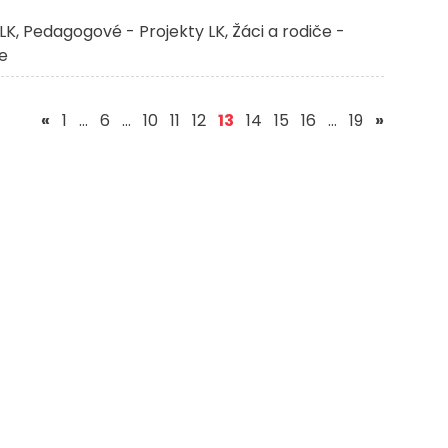
LK
Pedagogové - Projekty LK
Žáci a rodiče -
če
(aktuální)
«
1
…
6
…
10
11
12
13
14
15
16
…
19
»