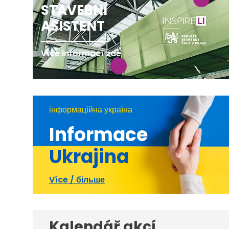
STAVEBNÍ
ASISTENT
Více informací zde
інформаційна україна
Informace
Ukrajina
Více / більше
Kalendář akcí