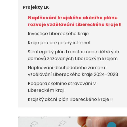
Projekty LK
Naplňování krajského akčního plánu
rozvoje vzdělávání Libereckého kraje II
Investice Libereckého kraje
Kraje pro bezpečný internet
Strategický plán transformace dětských
domovů zřizovaných Libereckým krajem
Naplňování dlouhodobého záměru
vzdělávání Libereckého kraje 2024-2028
Podpora školního stravování v
Libereckém kraji
Krajský akční plán Libereckého kraje II