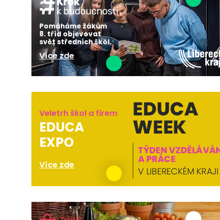
Pomáháme žákům
8. tříd objevovat
svět středních škol.
Více zde
Veletrh škol a firem
EDUCA
EXPO
Více zde