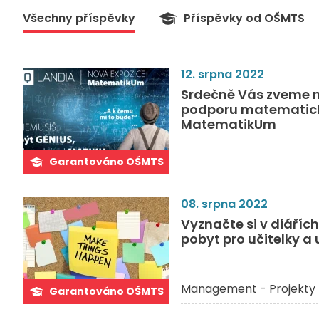
Všechny příspěvky
Příspěvky od OŠMTS
12. srpna 2022
Srdečně Vás zveme 
podporu matematick
MatematikUm
Garantováno OŠMTS
08. srpna 2022
Vyznačte si v diáříc
pobyt pro učitelky a 
Management - Projekty 
Garantováno OŠMTS