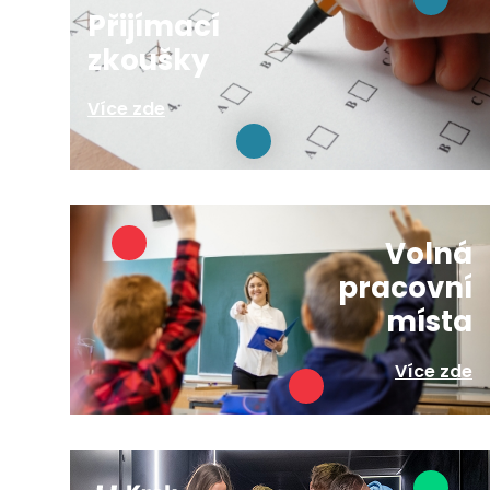
Přijímací
zkoušky
Více zde
Volná
pracovní
místa
Více zde