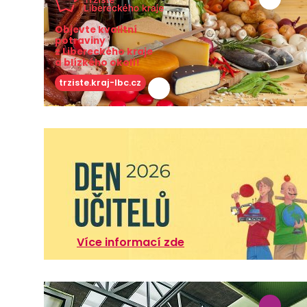
Objevte kvalitní
potraviny
z Libereckého kraje
a blízkého okolí!
trziste.kraj-lbc.cz
Více informací zde