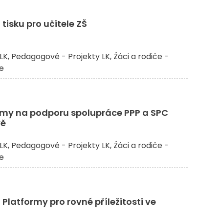
tisku pro učitele ZŠ
LK
Pedagogové - Projekty LK
Žáci a rodiče -
če
ormy na podporu spolupráce PPP a SPC
vě
LK
Pedagogové - Projekty LK
Žáci a rodiče -
če
Platformy pro rovné příležitosti ve