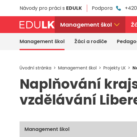
Přeskočit
Návody pro práci s
EDULK
Podpora
+420
k
hlavnímu
obsahu
Management škol
Žá
Management škol
Žáci a rodiče
Pedago
Úvodní stránka
Management škol
Projekty LK
N
Naplňování kraj
vzdělávání Libere
Management škol