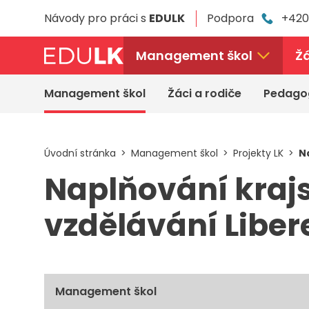
Přeskočit
Návody pro práci s
EDULK
Podpora
+420
k
hlavnímu
obsahu
Management škol
Žá
Management škol
Žáci a rodiče
Pedago
Úvodní stránka
Management škol
Projekty LK
N
Naplňování kraj
vzdělávání Libere
Management škol