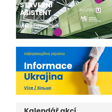
STAVEBNÍ
ASISTENT
Více informací zde
інформаційна україна
Informace
Ukrajina
Více / більше
Kalendář akcí