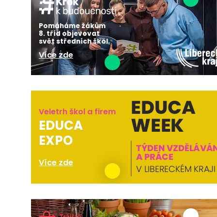
Pomáháme žákům
8. tříd objevovat
svět středních škol.
Více zde
Veletrh škol a firem
EDUCA
EXPO
Více zde