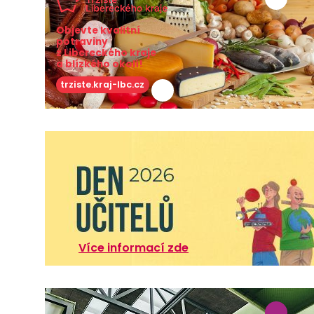
Objevte kvalitní
potraviny
z Libereckého kraje
a blízkého okolí!
trziste.kraj-lbc.cz
Více informací zde