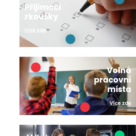
Přijímací
zkoušky
Více zde
Volná
pracovní
místa
Více zde