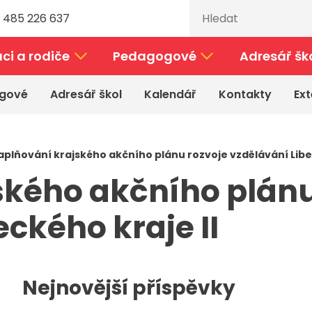
 485 226 637
ci a rodiče
Pedagogové
Adresář šk
gové
Adresář škol
Kalendář
Kontakty
Ext
aplňování krajského akčního plánu rozvoje vzdělávání Libe
ského akčního plánu
ckého kraje II
Nejnovější příspěvky