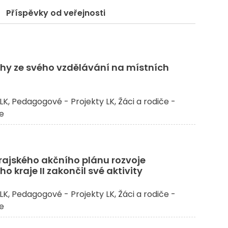
Příspěvky od veřejnosti
ehy ze svého vzdělávání na místních
LK
Pedagogové - Projekty LK
Žáci a rodiče -
če
rajského akčního plánu rozvoje
o kraje II zakončil své aktivity
LK
Pedagogové - Projekty LK
Žáci a rodiče -
če