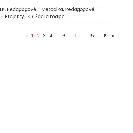
LK
Pedagogové - Metodika
Pedagogové -
 - Projekty LK / Žáci a rodiče
(aktuální)
«
1
2
3
4
…
6
…
10
…
15
…
19
»