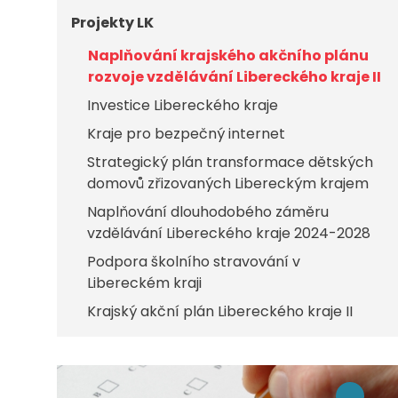
Projekty LK
Naplňování krajského akčního plánu
rozvoje vzdělávání Libereckého kraje II
Investice Libereckého kraje
Kraje pro bezpečný internet
Strategický plán transformace dětských
domovů zřizovaných Libereckým krajem
Naplňování dlouhodobého záměru
vzdělávání Libereckého kraje 2024-2028
Podpora školního stravování v
Libereckém kraji
Krajský akční plán Libereckého kraje II