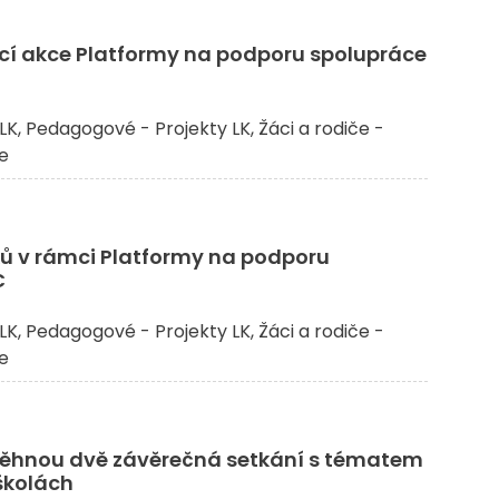
í akce Platformy na podporu spolupráce
LK
Pedagogové - Projekty LK
Žáci a rodiče -
če
ů v rámci Platformy na podporu
C
LK
Pedagogové - Projekty LK
Žáci a rodiče -
če
ěhnou dvě závěrečná setkání s tématem
školách