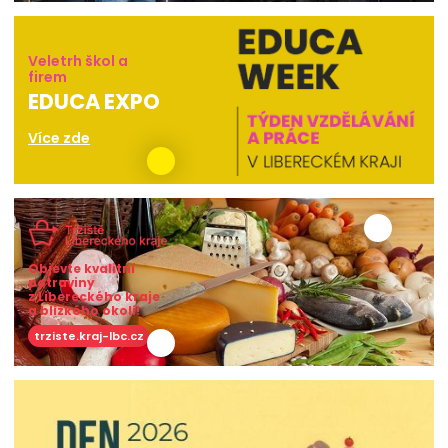
Veletrh škol a
firem
EDUCA EXPO
Více zde
Objevte kvalitní
potraviny
z Libereckého kraje
a blízkého okolí!
trziste.kraj-lbc.cz