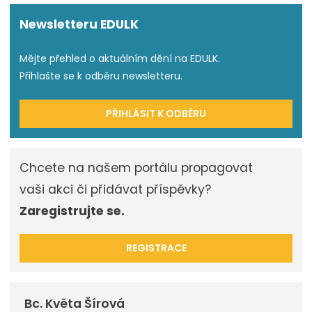
Newsletteru EDULK
Mějte přehled o aktuálním dění na EDULK.
Přihlašte se k odběru newsletteru.
PŘIHLÁSIT K ODBĚRU
Chcete na našem portálu propagovat
vaši akci či přidávat příspěvky?
Zaregistrujte se.
REGISTRACE
Bc. Květa Šírová