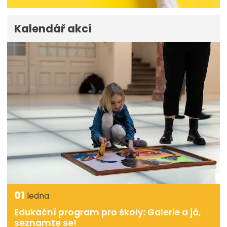
Kalendář akcí
01
ledna
Edukační program pro školy: Galerie a já,
seznamte se!