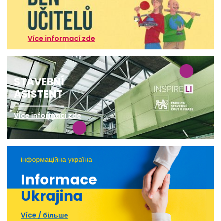
Více informací zde
STAVEBNÍ
ASISTENT
Více informací zde
інформаційна україна
Informace
Ukrajina
Více / більше