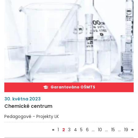
Garantováno OŠMTS
30. května 2023
Chemické centrum
Pedagogové - Projekty LK
(aktuální)
«
1
2
3
4
5
6
…
10
…
15
…
19
»