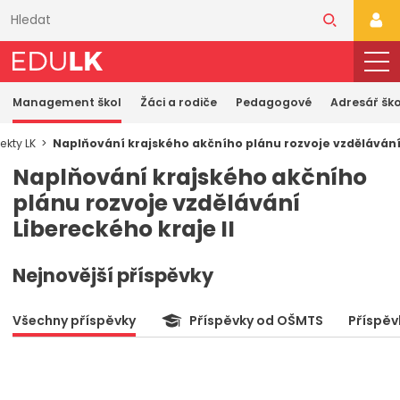
Přeskočit
k
PŘI
hlavnímu
obsahu
Management škol
Žáci a rodiče
Pedagogové
Adresář ško
ekty LK
Naplňování krajského akčního plánu rozvoje vzdělávání 
Naplňování krajského akčního
plánu rozvoje vzdělávání
Libereckého kraje II
Nejnovější příspěvky
Všechny příspěvky
Příspěvky od OŠMTS
Příspěv