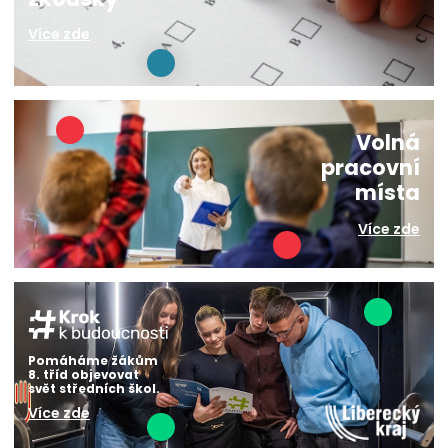
Více zde
Volná
pracovní
místa
Více zde
Pomáháme žákům
8. tříd objevovat
svět středních škol.
Více zde