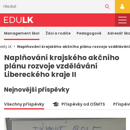
Přeskočit
k
PŘI
hlavnímu
obsahu
Management škol
Žáci a rodiče
Pedagogové
Adresář ško
ekty LK
Naplňování krajského akčního plánu rozvoje vzdělávání 
Naplňování krajského akčního
plánu rozvoje vzdělávání
Libereckého kraje II
Nejnovější příspěvky
Všechny příspěvky
Příspěvky od OŠMTS
Příspěv