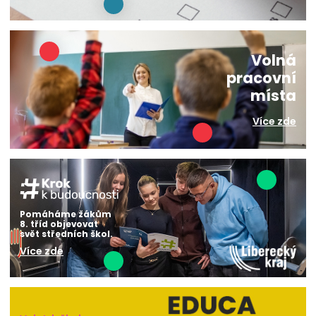
Volná
pracovní
místa
Více zde
Pomáháme žákům
8. tříd objevovat
svět středních škol.
Více zde