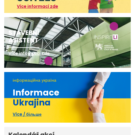
Více informací zde
STAVEBNÍ
ASISTENT
Více informací zde
інформаційна україна
Informace
Ukrajina
Více / більше
Kalendář akcí