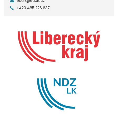
edulk@edulk.cz
+420 485 226 637