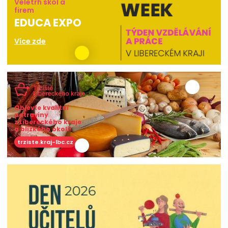
Veletrh škol a
firem
EDUCA EXPO
Více zde
Objevte kvalitní
potraviny
z Libereckého kraje
a blízkého okolí!
trziste.kraj-lbc.cz