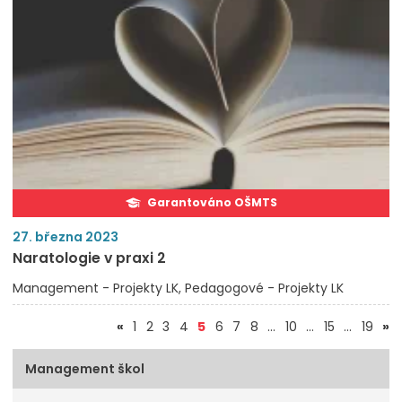
Garantováno OŠMTS
27. března 2023
Naratologie v praxi 2
Management - Projekty LK
Pedagogové - Projekty LK
(aktuální)
«
1
2
3
4
5
6
7
8
…
10
…
15
…
19
»
Management škol