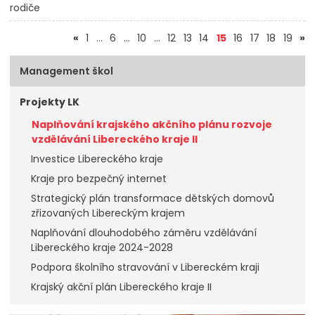
rodiče
(aktuální)
«
1
…
6
…
10
…
12
13
14
15
16
17
18
19
»
Management škol
Projekty LK
Naplňování krajského akčního plánu rozvoje
vzdělávání Libereckého kraje II
Investice Libereckého kraje
Kraje pro bezpečný internet
Strategický plán transformace dětských domovů
zřizovaných Libereckým krajem
Naplňování dlouhodobého záměru vzdělávání
Libereckého kraje 2024-2028
Podpora školního stravování v Libereckém kraji
Krajský akční plán Libereckého kraje II