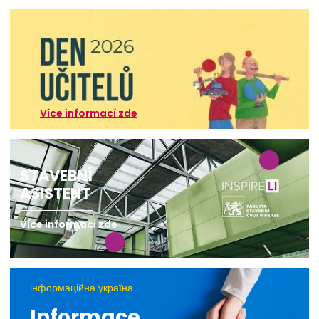
Více informací zde
STAVEBNÍ
ASISTENT
Více informací zde
інформаційна україна
Informace