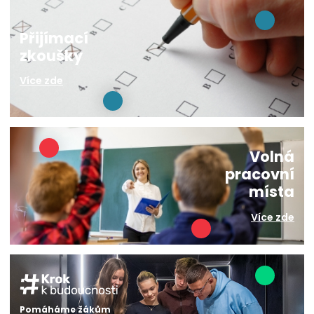
Přijímací
zkoušky
Více zde
Volná
pracovní
místa
Více zde
Pomáháme žákům