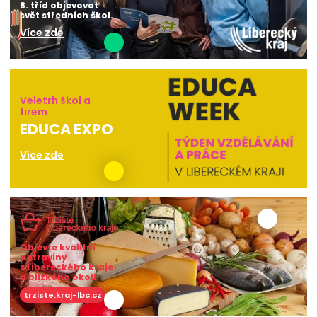
8. tříd objevovat
svět středních škol.
Více zde
Veletrh škol a
firem
EDUCA EXPO
Více zde
Objevte kvalitní
potraviny
z Libereckého kraje
a blízkého okolí!
trziste.kraj-lbc.cz