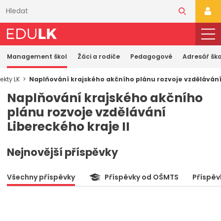
Přeskočit
k
PŘI
hlavnímu
obsahu
Management škol
Žáci a rodiče
Pedagogové
Adresář ško
ekty LK
Naplňování krajského akčního plánu rozvoje vzdělávání 
Naplňování krajského akčního
plánu rozvoje vzdělávání
Libereckého kraje II
Nejnovější příspěvky
Všechny příspěvky
Příspěvky od OŠMTS
Příspěv