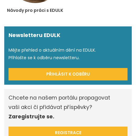
Návody pro práci s EDULK
Newsletteru EDULK
Mějte přehled o aktuálním dění na EDULK.
Přihlašte se k odběru newsletteru.
PŘIHLÁSIT K ODBĚRU
Chcete na našem portálu propagovat
vaši akci či přidávat příspěvky?
Zaregistrujte se.
REGISTRACE