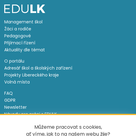
Management škol
Žáci a rodiče
Pedagogové
Přijímací řízení
Aktuality dle témat
O portálu
Adresář škol a školských zařízení
Projekty Libereckého kraje
Volná místa
FAQ
GDPR
Newsletter
Návody pro práci s EDULK
Prohlášení o přístupnosti
Můžeme pracovat s cookies,
Nastavení cookies
ať víme, jak to na našem webu žije?
Informace o souborech cookie