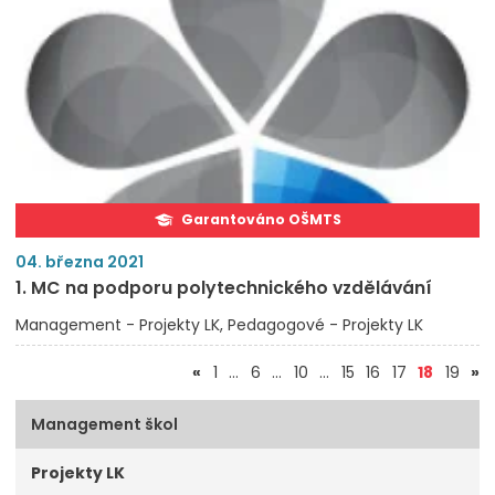
Garantováno OŠMTS
04. března 2021
1. MC na podporu polytechnického vzdělávání
Management - Projekty LK
Pedagogové - Projekty LK
(aktuál
«
1
…
6
…
10
…
15
16
17
18
19
»
Management škol
Projekty LK