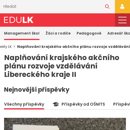
Přeskočit
k
PŘI
hlavnímu
obsahu
Management škol
Žáci a rodiče
Pedagogové
Adresář ško
ekty LK
Naplňování krajského akčního plánu rozvoje vzdělávání 
Naplňování krajského akčního
plánu rozvoje vzdělávání
Libereckého kraje II
Nejnovější příspěvky
Všechny příspěvky
Příspěvky od OŠMTS
Příspěv