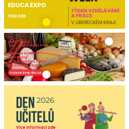
EDUCA EXPO
Více zde
Objevte kvalitní
potraviny
z Libereckého kraje
a blízkého okolí!
trziste.kraj-lbc.cz
Více informací zde