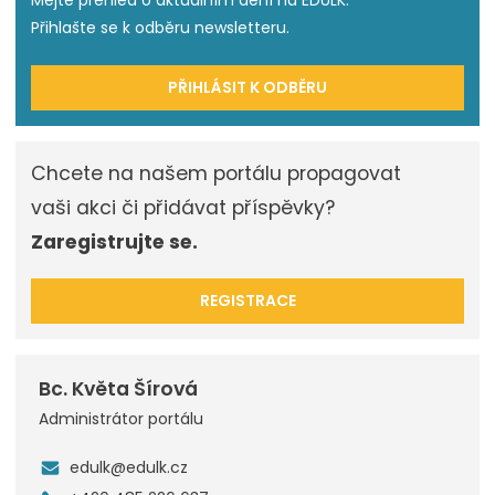
Mějte přehled o aktuálním dění na EDULK.
Přihlašte se k odběru newsletteru.
PŘIHLÁSIT K ODBĚRU
Chcete na našem portálu propagovat
vaši akci či přidávat příspěvky?
Zaregistrujte se.
REGISTRACE
Bc. Květa Šírová
Administrátor portálu
edulk@edulk.cz