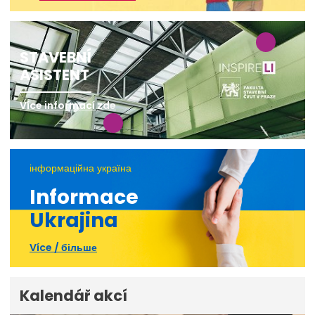
STAVEBNÍ
ASISTENT
Více informací zde
інформаційна україна
Informace
Ukrajina
Více / більше
Kalendář akcí