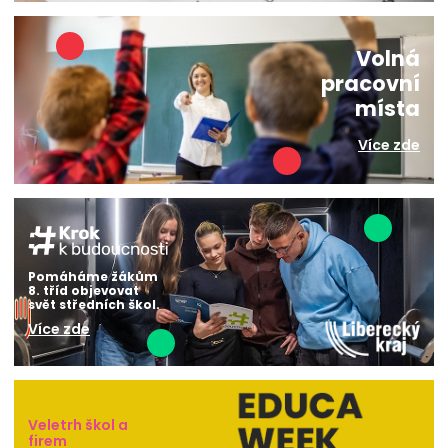
Volná
pracovní
místa
Více zde
Pomáháme žákům
8. tříd objevovat
svět středních škol.
Více zde
Veletrh škol a
firem