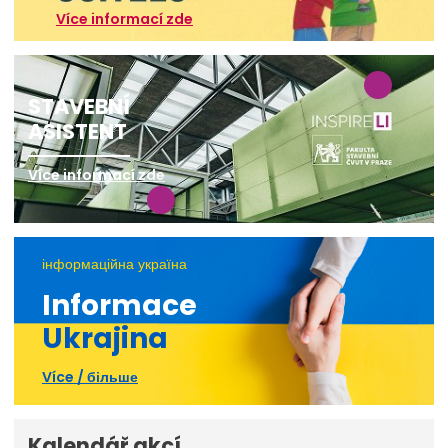
Více informací zde
STAVEBNÍ
ASISTENT
Více informací zde
інформаційна україна
Informace
Ukrajina
Více / більше
Kalendář akcí