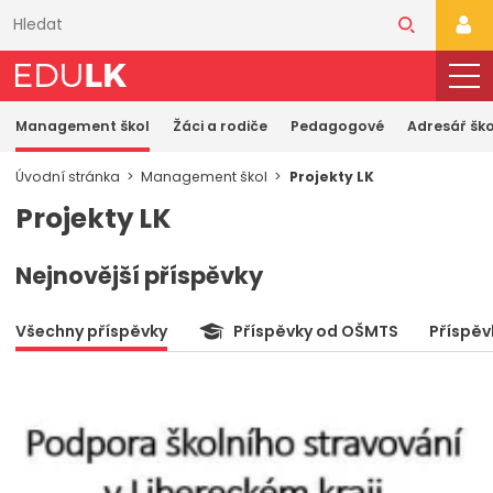
Přeskočit
k
PŘI
hlavnímu
obsahu
Management škol
Žáci a rodiče
Pedagogové
Adresář ško
Úvodní stránka
Management škol
Projekty LK
Projekty LK
Nejnovější příspěvky
Všechny příspěvky
Příspěvky od OŠMTS
Příspěv