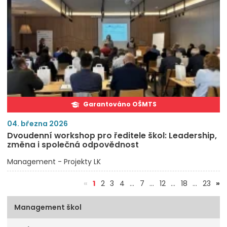
Garantováno OŠMTS
04. března 2026
Dvoudenní workshop pro ředitele škol: Leadership,
změna i společná odpovědnost
Management - Projekty LK
(aktuální)
«
1
2
3
4
…
7
…
12
…
18
…
23
»
Management škol