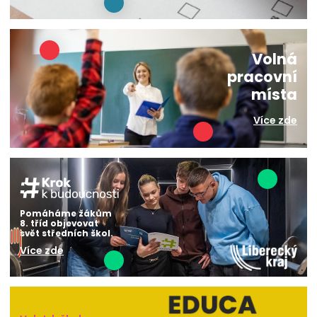
Volná
pracovní
místa
Více zde
Pomáháme žákům
8. tříd objevovat
svět středních škol.
Více zde