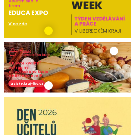
Veletrh škol a
firem
EDUCA EXPO
Více zde
Objevte kvalitní
potraviny
z Libereckého kraje
a blízkého okolí!
trziste.kraj-lbc.cz