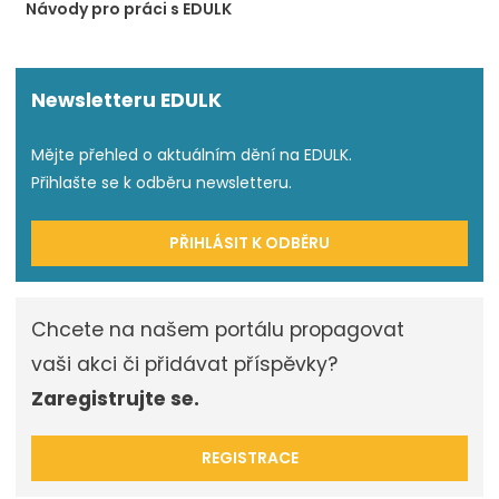
Návody pro práci s EDULK
Newsletteru EDULK
Mějte přehled o aktuálním dění na EDULK.
Přihlašte se k odběru newsletteru.
PŘIHLÁSIT K ODBĚRU
Chcete na našem portálu propagovat
vaši akci či přidávat příspěvky?
Zaregistrujte se.
REGISTRACE