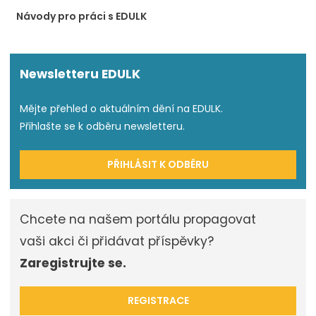
Návody pro práci s EDULK
Newsletteru EDULK
Mějte přehled o aktuálním dění na EDULK.
Přihlašte se k odběru newsletteru.
PŘIHLÁSIT K ODBĚRU
Chcete na našem portálu propagovat
vaši akci či přidávat příspěvky?
Zaregistrujte se.
REGISTRACE