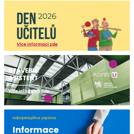
Více informací zde
STAVEBNÍ
ASISTENT
Více informací zde
інформаційна україна
Informace