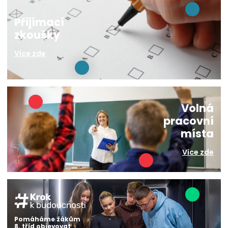
Přijímací
zkoušky
Více zde
Volná
pracovní
místa
Více zde
Pomáháme žákům
8. tříd objevovat