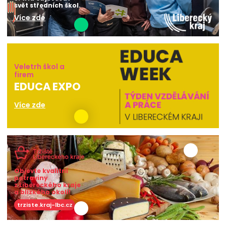
svět středních škol.
Více zde
Veletrh škol a
firem
EDUCA EXPO
Více zde
Objevte kvalitní
potraviny
z Libereckého kraje
a blízkého okolí!
trziste.kraj-lbc.cz