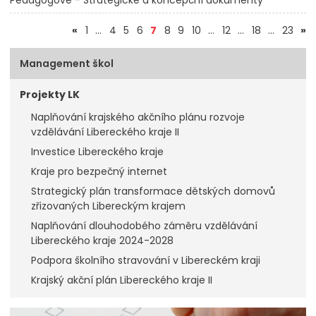
(aktuální)
«
1
…
4
5
6
7
8
9
10
…
12
…
18
…
23
»
Management škol
Projekty LK
Naplňování krajského akčního plánu rozvoje
vzdělávání Libereckého kraje II
Investice Libereckého kraje
Kraje pro bezpečný internet
Strategický plán transformace dětských domovů
zřizovaných Libereckým krajem
Naplňování dlouhodobého záměru vzdělávání
Libereckého kraje 2024-2028
Podpora školního stravování v Libereckém kraji
Krajský akční plán Libereckého kraje II