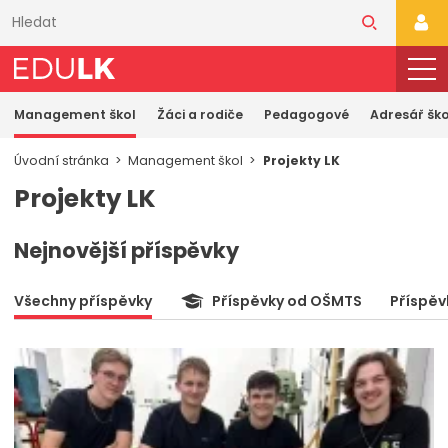
Přeskočit
k
PŘI
hlavnímu
obsahu
Management škol
Žáci a rodiče
Pedagogové
Adresář ško
Úvodní stránka
Management škol
Projekty LK
Projekty LK
Nejnovější příspěvky
Všechny příspěvky
Příspěvky od OŠMTS
Příspěv