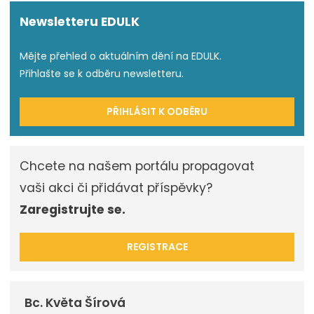
Newsletteru EDULK
Mějte přehled o aktuálním dění na EDULK.
Přihlašte se k odběru newsletteru.
PŘIHLÁSIT K ODBĚRU
Chcete na našem portálu propagovat
vaši akci či přidávat příspěvky?
Zaregistrujte se.
REGISTRACE
Bc. Květa Šírová