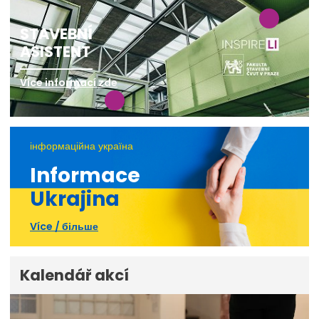
STAVEBNÍ
ASISTENT
Více informací zde
інформаційна україна
Informace
Ukrajina
Více / більше
Kalendář akcí