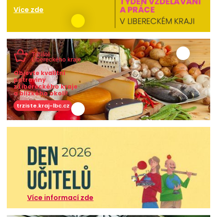
Více zde
Objevte kvalitní
potraviny
z Libereckého kraje
a blízkého okolí!
trziste.kraj-lbc.cz
Více informací zde