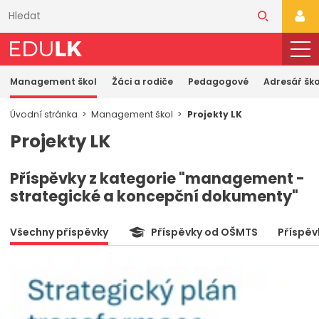
Přeskočit
k
PŘI
hlavnímu
obsahu
Management škol
Žáci a rodiče
Pedagogové
Adresář ško
Úvodní stránka
Management škol
Projekty LK
Projekty LK
Příspěvky z kategorie "management -
strategické a koncepční dokumenty"
Všechny příspěvky
Příspěvky od OŠMTS
Příspěv