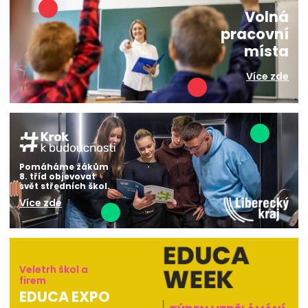
Volná
pracovní
místa
Více zde
Pomáháme žákům
8. tříd objevovat
svět středních škol.
Více zde
Veletrh škol a
firem
EDUCA EXPO