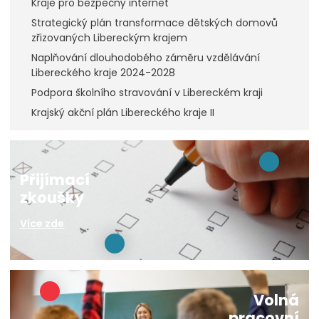
Kraje pro bezpečný internet
Strategický plán transformace dětských domovů
zřizovaných Libereckým krajem
Naplňování dlouhodobého záměru vzdělávání
Libereckého kraje 2024-2028
Podpora školního stravování v Libereckém kraji
Krajský akční plán Libereckého kraje II
Přijímací
zkoušky
Více zde
Volná
pracovní