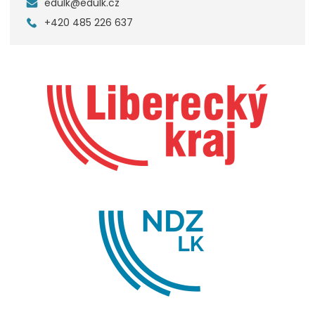
edulk@edulk.cz
+420 485 226 637