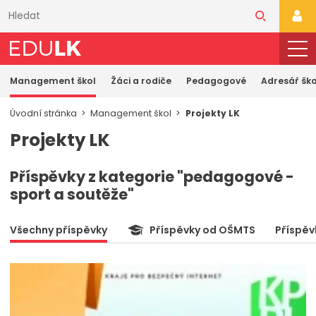
Přeskočit
k
PŘI
hlavnímu
obsahu
Management škol
Žáci a rodiče
Pedagogové
Adresář ško
Úvodní stránka
Management škol
Projekty LK
Projekty LK
Příspěvky z kategorie "pedagogové -
sport a soutěže"
Všechny příspěvky
Příspěvky od OŠMTS
Příspěv