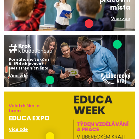
místa
Více zde
Pomáháme žákům
8. tříd objevovat
svět středních škol.
Více zde
Veletrh škol a
firem
EDUCA EXPO
Více zde