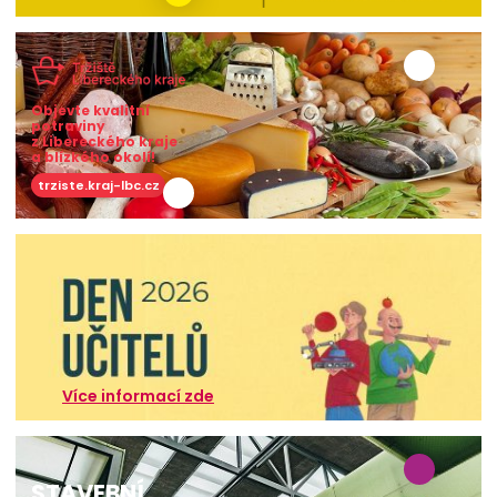
Objevte kvalitní
potraviny
z Libereckého kraje
a blízkého okolí!
trziste.kraj-lbc.cz
Více informací zde
STAVEBNÍ