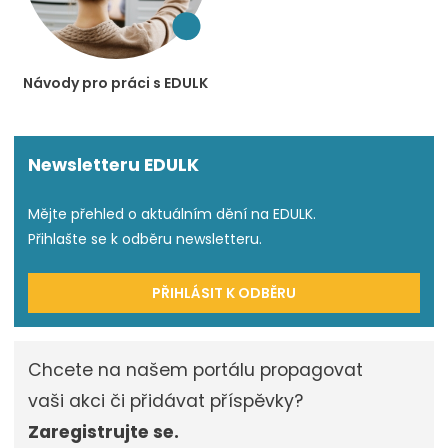
Návody pro práci s EDULK
Newsletteru EDULK
Mějte přehled o aktuálním dění na EDULK.
Přihlašte se k odběru newsletteru.
PŘIHLÁSIT K ODBĚRU
Chcete na našem portálu propagovat
vaši akci či přidávat příspěvky?
Zaregistrujte se.