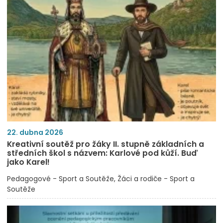
22. dubna 2026
Kreativní soutěž pro žáky II. stupně základních a
středních škol s názvem: Karlové pod kůží. Buď
jako Karel!
Pedagogové - Sport a Soutěže
Žáci a rodiče - Sport a
Soutěže