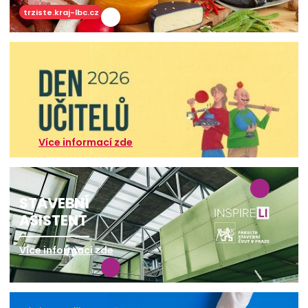
trziste.kraj-lbc.cz
Více informací zde
STAVEBNÍ
ASISTENT
Více informací zde