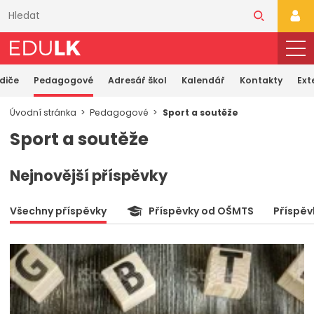
Přeskočit
k
PŘI
hlavnímu
obsahu
odiče
Pedagogové
Adresář škol
Kalendář
Kontakty
Ext
Úvodní stránka
Pedagogové
Sport a soutěže
Sport a soutěže
Nejnovější příspěvky
Všechny příspěvky
Příspěvky od OŠMTS
Příspěv