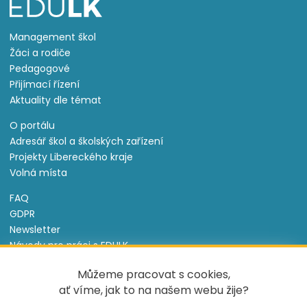
Management škol
Žáci a rodiče
Pedagogové
Přijímací řízení
Aktuality dle témat
O portálu
Adresář škol a školských zařízení
Projekty Libereckého kraje
Volná místa
FAQ
GDPR
Newsletter
Návody pro práci s EDULK
Prohlášení o přístupnosti
Můžeme pracovat s cookies,
Nastavení cookies
ať víme, jak to na našem webu žije?
Informace o souborech cookie