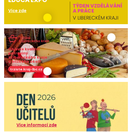
Více zde
Objevte kvalitní
potraviny
z Libereckého kraje
a blízkého okolí!
trziste.kraj-lbc.cz
Více informací zde