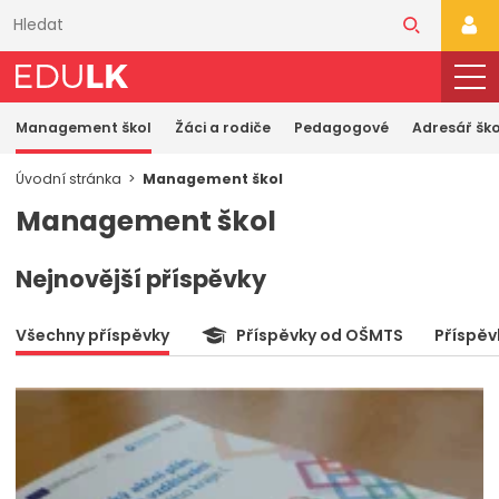
Přeskočit
k
PŘI
hlavnímu
obsahu
Management škol
Žáci a rodiče
Pedagogové
Adresář ško
Úvodní stránka
Management škol
Management škol
Nejnovější příspěvky
Všechny příspěvky
Příspěvky od OŠMTS
Příspěv