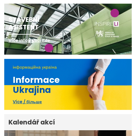
STAVEBNÍ
ASISTENT
Více informací zde
інформаційна україна
Informace
Ukrajina
Více / більше
Kalendář akcí