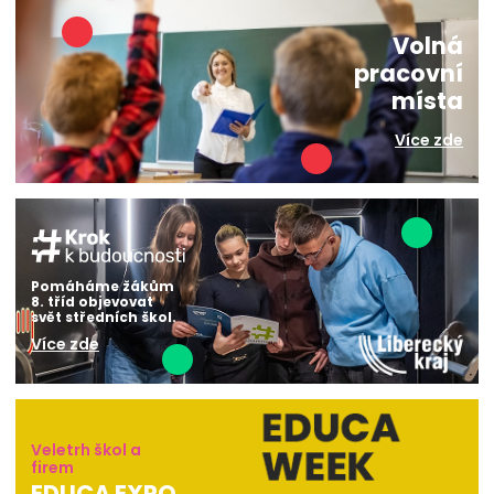
Volná
pracovní
místa
Více zde
Pomáháme žákům
8. tříd objevovat
svět středních škol.
Více zde
Veletrh škol a
firem
EDUCA EXPO