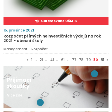
Garantováno OŠMTS
15. prosince 2021
Rozpočet přímých neinvestičních výdajů na rok
2021 - obecní školy
Management - Rozpočet
(aktuál
«
1
…
21
…
41
…
61
…
77
78
79
80
81
»
Přijímací
zkoušky
Více zde