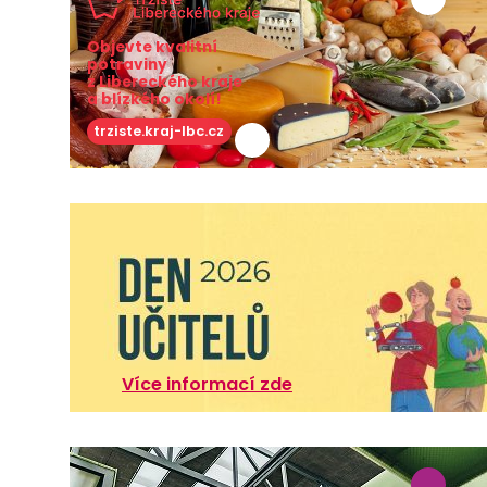
Objevte kvalitní
potraviny
z Libereckého kraje
a blízkého okolí!
trziste.kraj-lbc.cz
Více informací zde