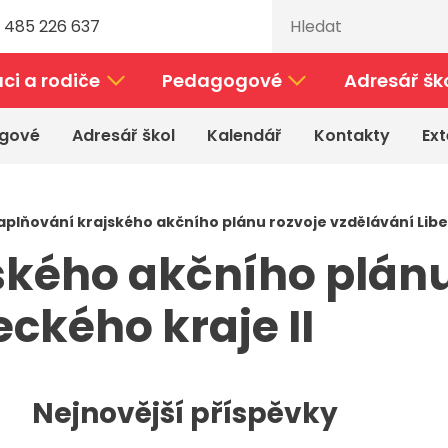
 485 226 637
ci a rodiče
Pedagogové
Adresář šk
gové
Adresář škol
Kalendář
Kontakty
Ext
aplňování krajského akčního plánu rozvoje vzdělávání Libe
ského akčního plánu
ckého kraje II
Nejnovější příspěvky