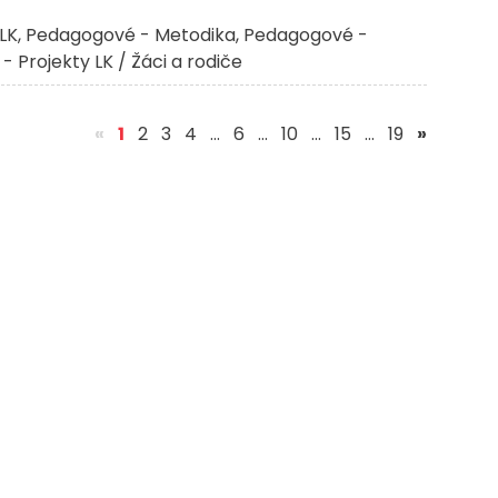
LK
Pedagogové - Metodika
Pedagogové -
 - Projekty LK / Žáci a rodiče
(aktuální)
«
1
2
3
4
…
6
…
10
…
15
…
19
»