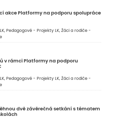
í akce Platformy na podporu spolupráce
LK
Pedagogové - Projekty LK
Žáci a rodiče -
če
ů v rámci Platformy na podporu
C
LK
Pedagogové - Projekty LK
Žáci a rodiče -
če
ěhnou dvě závěrečná setkání s tématem
školách