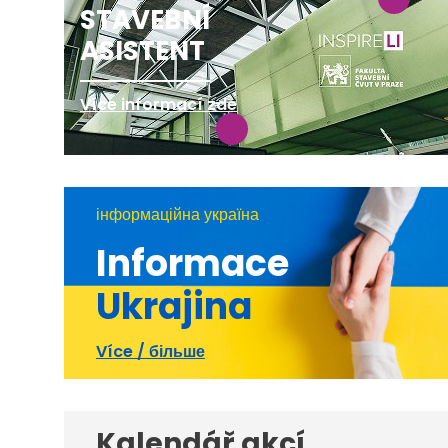
STAVEBNÍ
ASISTENT
Více informací zde
інформаційна україна
Informace
Ukrajina
Více / більше
Kalendář akcí