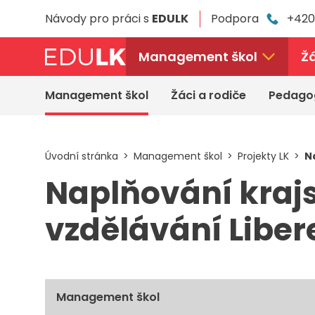
Přeskočit
Návody pro práci s
EDULK
Podpora
+420
k
hlavnímu
obsahu
Management škol
Žá
Management škol
Žáci a rodiče
Pedago
Úvodní stránka
Management škol
Projekty LK
N
Naplňování kraj
vzdělávání Libere
Management škol