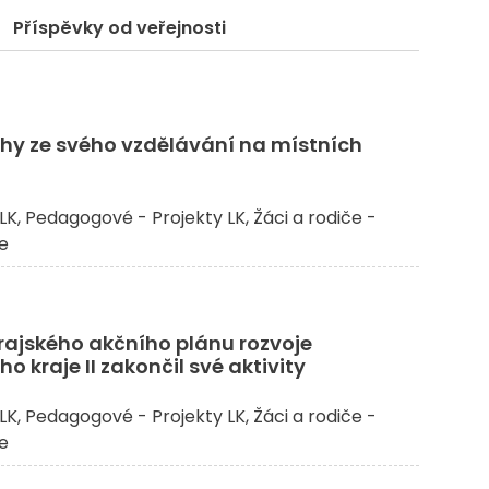
Příspěvky od veřejnosti
ehy ze svého vzdělávání na místních
LK
Pedagogové - Projekty LK
Žáci a rodiče -
če
rajského akčního plánu rozvoje
o kraje II zakončil své aktivity
LK
Pedagogové - Projekty LK
Žáci a rodiče -
če