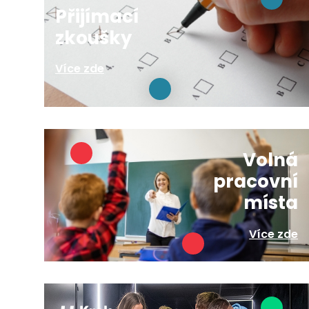
Přijímací
zkoušky
Více zde
Volná
pracovní
místa
Více zde