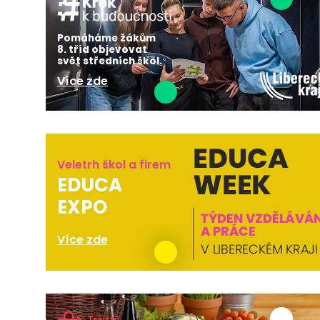
Pomáháme žákům
8. tříd objevovat
svět středních škol.
Více zde
Veletrh škol a firem
EDUCA
EXPO
Více zde