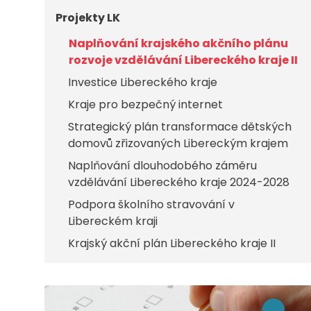
Projekty LK
Naplňování krajského akčního plánu
rozvoje vzdělávání Libereckého kraje II
Investice Libereckého kraje
Kraje pro bezpečný internet
Strategický plán transformace dětských
domovů zřizovaných Libereckým krajem
Naplňování dlouhodobého záměru
vzdělávání Libereckého kraje 2024-2028
Podpora školního stravování v
Libereckém kraji
Krajský akční plán Libereckého kraje II