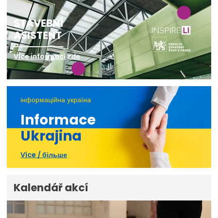
STAVEBNÍ
ASISTENT
Více informací zde
інформаційна україна
Informace
Ukrajina
Více / більше
Kalendář akcí