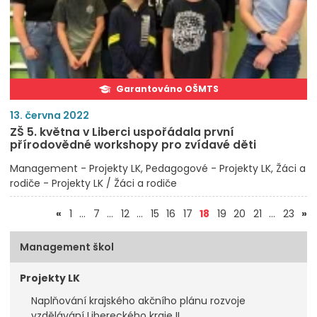
Garantováno OŠMTS
13. června 2022
ZŠ 5. května v Liberci uspořádala první
přírodovědné workshopy pro zvídavé děti
Management - Projekty LK
Pedagogové - Projekty LK
Žáci a
rodiče - Projekty LK / Žáci a rodiče
(aktuální)
«
1
…
7
…
12
…
15
16
17
18
19
20
21
…
23
»
Management škol
Projekty LK
Naplňování krajského akčního plánu rozvoje
vzdělávání Libereckého kraje II