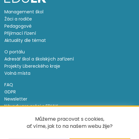
Management škol
Žáci a rodiče
Pedagogové
Přijímací řízení
Aktuality dle témat
O portálu
Adresář škol a školských zařízení
Projekty Libereckého kraje
Volná místa
FAQ
GDPR
Newsletter
Návody pro práci s EDULK
Prohlášení o přístupnosti
Můžeme pracovat s cookies,
Nastavení cookies
ať víme, jak to na našem webu žije?
Informace o souborech cookie