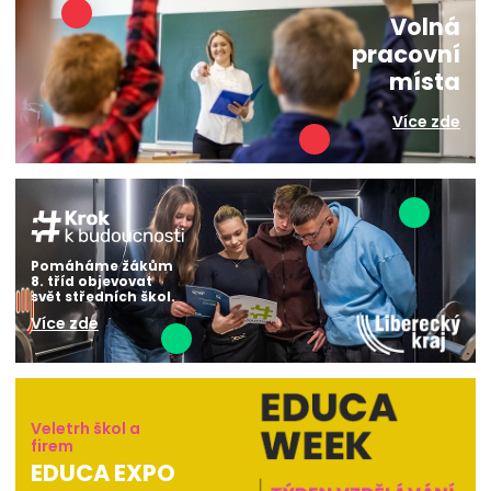
Volná
pracovní
místa
Více zde
Pomáháme žákům
8. tříd objevovat
svět středních škol.
Více zde
Veletrh škol a
firem
EDUCA EXPO