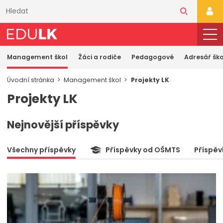
Přeskočit
k
PŘI
hlavnímu
obsahu
Management škol
Žáci a rodiče
Pedagogové
Adresář ško
Úvodní stránka
Management škol
Projekty LK
Projekty LK
Nejnovější příspěvky
Všechny příspěvky
Příspěvky od OŠMTS
Příspěv