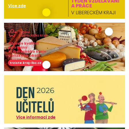
Více zde
Objevte kvalitní
potraviny
z Libereckého kraje
a blízkého okolí!
trziste.kraj-lbc.cz
Více informací zde