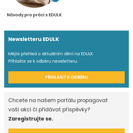
Návody pro práci s EDULK
Newsletteru EDULK
Mějte přehled o aktuálním dění na EDULK.
Přihlašte se k odběru newsletteru.
PŘIHLÁSIT K ODBĚRU
Chcete na našem portálu propagovat
vaši akci či přidávat příspěvky?
Zaregistrujte se.