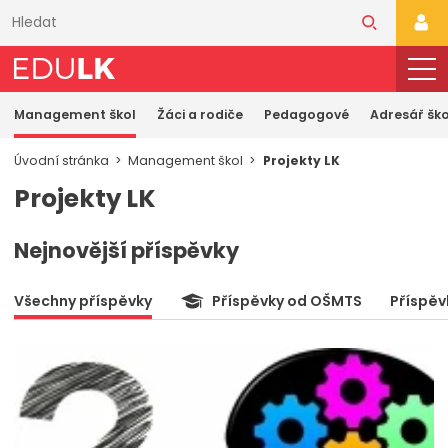
Přeskočit
k
PŘI
hlavnímu
obsahu
Management škol
Žáci a rodiče
Pedagogové
Adresář ško
Úvodní stránka
Management škol
Projekty LK
Projekty LK
Nejnovější příspěvky
Všechny příspěvky
Příspěvky od OŠMTS
Příspěv