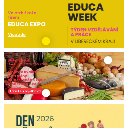
Veletrh škol a
firem
EDUCA EXPO
Více zde
Objevte kvalitní
potraviny
z Libereckého kraje
a blízkého okolí!
trziste.kraj-lbc.cz