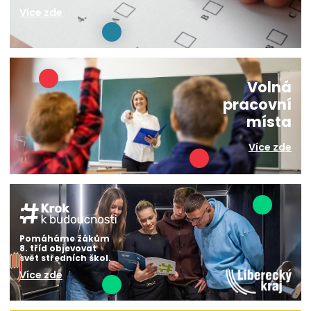
Více zde
Volná
pracovní
místa
Více zde
Pomáháme žákům
8. tříd objevovat
svět středních škol.
Více zde