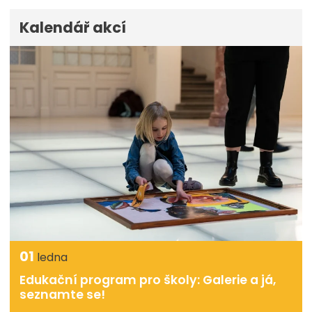
Kalendář akcí
01
ledna
Edukační program pro školy: Galerie a já,
seznamte se!