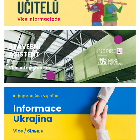
Více informací zde
STAVEBNÍ
ASISTENT
Více informací zde
інформаційна україна
Informace
Ukrajina
Více / більше