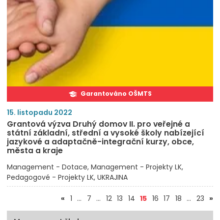
Garantováno OŠMTS
15. listopadu 2022
Grantová výzva Druhý domov II. pro veřejné a
státní základní, střední a vysoké školy nabízející
jazykové a adaptačně-integrační kurzy, obce,
města a kraje
Management - Dotace
Management - Projekty LK
Pedagogové - Projekty LK
UKRAJINA
(aktuální)
«
1
…
7
…
12
13
14
15
16
17
18
…
23
»