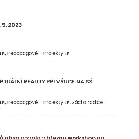
 5. 2023
LK
Pedagogové - Projekty LK
RTUÁLNÍ REALITY PŘI VÝUCE NA SŠ
LK
Pedagogové - Projekty LK
Žáci a rodiče -
če
lů absolvovalo v březnu workshop na