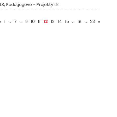
LK
Pedagogové - Projekty LK
(aktuální)
«
1
…
7
…
9
10
11
12
13
14
15
…
18
…
23
»