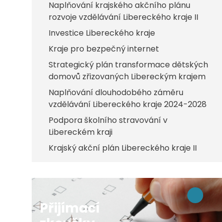
Naplňování krajského akčního plánu
rozvoje vzdělávání Libereckého kraje II
Investice Libereckého kraje
Kraje pro bezpečný internet
Strategický plán transformace dětských
domovů zřizovaných Libereckým krajem
Naplňování dlouhodobého záměru
vzdělávání Libereckého kraje 2024-2028
Podpora školního stravování v
Libereckém kraji
Krajský akční plán Libereckého kraje II
Přijímací