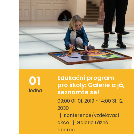
01
Edukační program
pro školy: Galerie a já,
ledna
seznamte se!
09:00 01. 01. 2019 - 14:00 31. 12.
2030
Konference/vzdělávací
akce
Galerie Lázně
Liberec