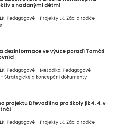
ektiv s nadanými dětmi
LK
Pedagogové - Projekty LK
Žáci a rodiče -
če
na dezinformace ve výuce poradí Tomáš
ovníci
LK
Pedagogové - Metodika
Pedagogové -
- Strategické a koncepční dokumenty
 projektu Dřevodílna pro školy již 4. 4. v
utná!
LK
Pedagogové - Projekty LK
Žáci a rodiče -