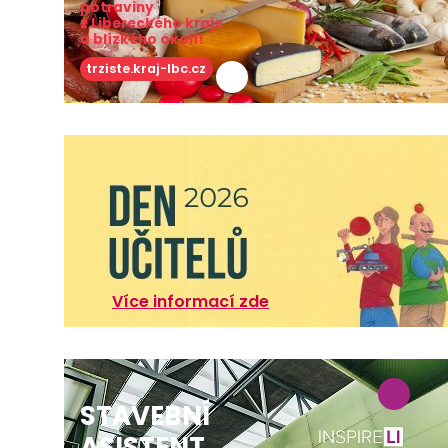
potraviny
z Libereckého kraje
a blízkého okolí!
trziste.kraj-lbc.cz
Více informací zde
STAVEBNÍ
ASISTENT