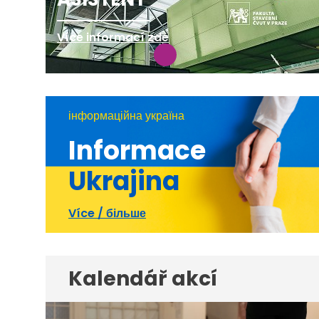
Více informací zde
інформаційна україна
Informace
Ukrajina
Více / більше
Kalendář akcí