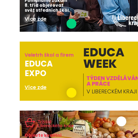
Pomáháme žákům
8. tříd objevovat
svět středních škol.
Více zde
Veletrh škol a firem
EDUCA
EXPO
Více zde
Objevte kvalitní