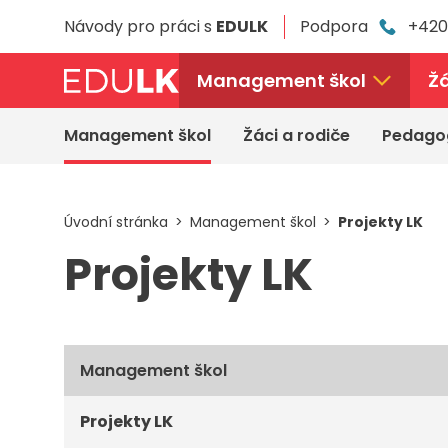
Přeskočit
Návody pro práci s
EDULK
Podpora
+420
k
hlavnímu
obsahu
Management škol
Žá
Management škol
Žáci a rodiče
Pedago
Úvodní stránka
Management škol
Projekty LK
Projekty LK
Management škol
Projekty LK