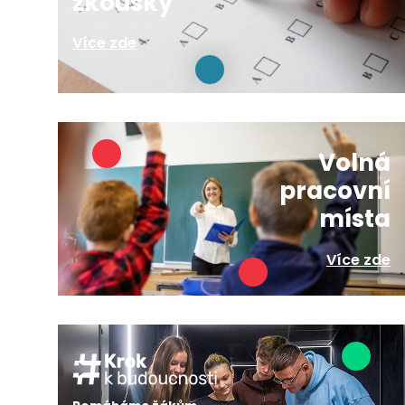
zkoušky
Více zde
Volná
pracovní
místa
Více zde