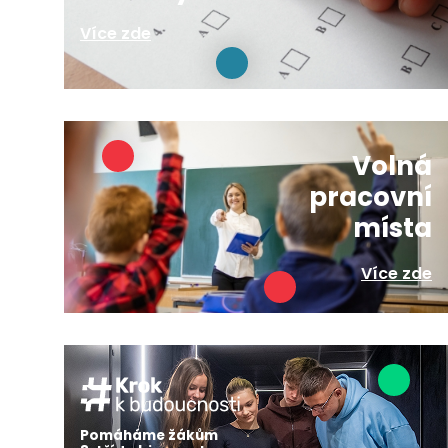
Více zde
Volná
pracovní
místa
Více zde
Pomáháme žákům