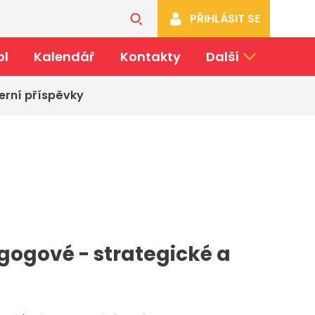
PŘIHLÁSIT SE
ol
Kalendář
Kontakty
Další
erní příspěvky
gogové - strategické a