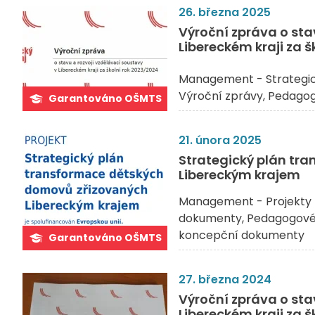
26. března 2025
Výroční zpráva o sta
Libereckém kraji za 
Management - Strategi
Výroční zprávy
Pedagog
Garantováno OŠMTS
21. února 2025
Strategický plán tr
Libereckým krajem
Management - Projekty 
dokumenty
Pedagogové 
koncepční dokumenty
Garantováno OŠMTS
27. března 2024
Výroční zpráva o sta
Libereckém kraji za 