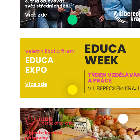
8. tříd objevovat
svět středních škol.
Více zde
Veletrh škol a firem
EDUCA
EXPO
Více zde
Objevte kvalitní
potraviny