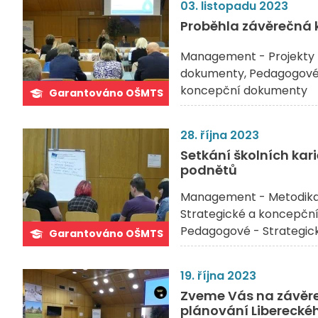
03. listopadu 2023
Proběhla závěrečná k
Management - Projekty 
dokumenty
Pedagogové 
koncepční dokumenty
Garantováno OŠMTS
28. října 2023
Setkání školních ka
podnětů
Management - Metodik
Strategické a koncepčn
Pedagogové - Strategic
Garantováno OŠMTS
19. října 2023
Zveme Vás na závěre
plánování Libereckého