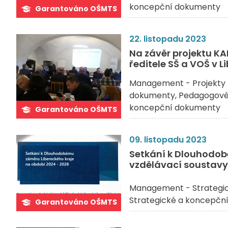
koncepční dokumenty
Garantováno OŠMTS
22. listopadu 2023
Na závěr projektu KA
ředitele SŠ a VOŠ v L
Management - Projekty 
dokumenty
Pedagogové 
koncepční dokumenty
Garantováno OŠMTS
09. listopadu 2023
Setkání k Dlouhodob
vzdělávací soustavy
Management - Strategi
Strategické a koncepčn
Garantováno OŠMTS