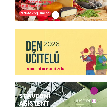
z Libereckého kraje
a blízkého okolí!
trziste.kraj-lbc.cz
Více informací zde
STAVEBNÍ
ASISTENT