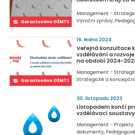
Management - Strategi
Výroční zprávy
Pedagog
Garantováno OŠMTS
16. ledna 2024
Veřejná konzultace
vzdělávání a rozvoje
na období 2024-202
Management - Strategi
Strategické a koncepčn
Garantováno OŠMTS
30. listopadu 2023
Listopadem končí pro
vzdělávací soustavy 
Management - Projekty 
dokumenty
Pedagogové 