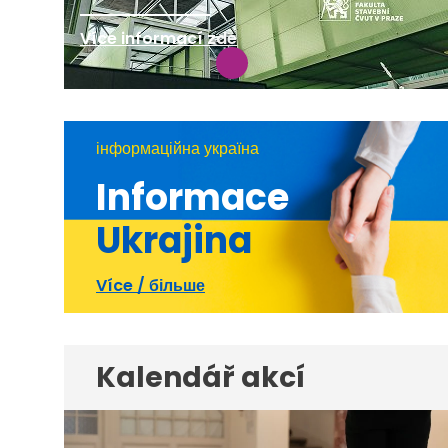
Více informací zde
інформаційна україна
Informace
Ukrajina
Více / більше
Kalendář akcí