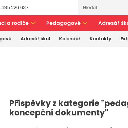
 485 226 637
ci a rodiče
Pedagogové
Adresář šk
gové
Adresář škol
Kalendář
Kontakty
Ext
Příspěvky z kategorie "peda
koncepční dokumenty"