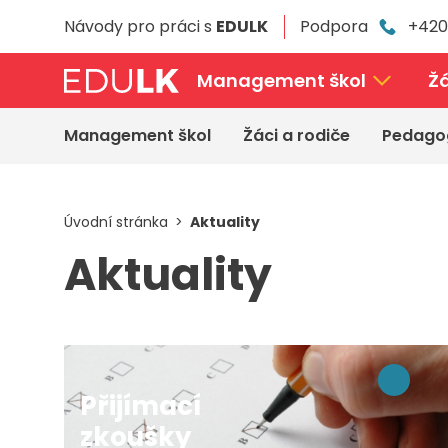
Přeskočit
Návody pro práci s
EDULK
Podpora
+420
k
hlavnímu
obsahu
Management škol
Žá
Management škol
Žáci a rodiče
Pedago
Úvodní stránka
Aktuality
Aktuality
Přijímací
zkoušky