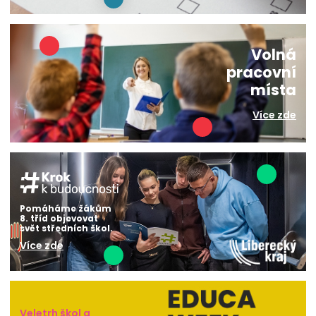
Volná
pracovní
místa
Více zde
Pomáháme žákům
8. tříd objevovat
svět středních škol.
Více zde
Veletrh škol a