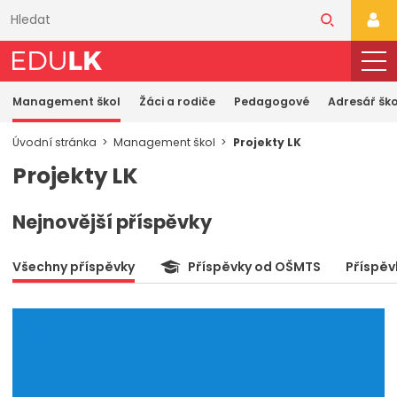
Přeskočit
k
PŘI
hlavnímu
obsahu
Management škol
Žáci a rodiče
Pedagogové
Adresář ško
Úvodní stránka
Management škol
Projekty LK
Projekty LK
Nejnovější příspěvky
Všechny příspěvky
Příspěvky od OŠMTS
Příspěv