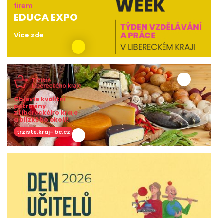
firem
EDUCA EXPO
Více zde
Objevte kvalitní
potraviny
z Libereckého kraje
a blízkého okolí!
trziste.kraj-lbc.cz