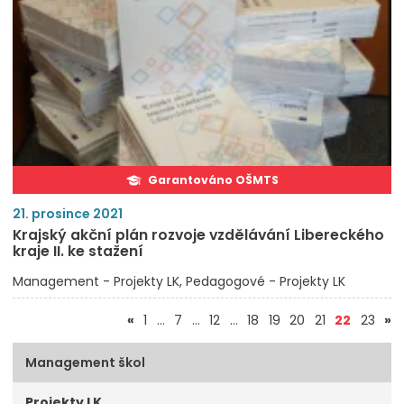
Garantováno OŠMTS
21. prosince 2021
Krajský akční plán rozvoje vzdělávání Libereckého
kraje II. ke stažení
Management - Projekty LK
Pedagogové - Projekty LK
(aktuál
«
1
…
7
…
12
…
18
19
20
21
22
23
»
Management škol
Projekty LK