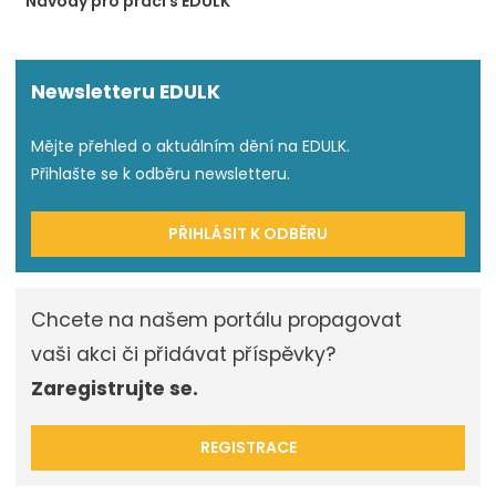
Návody pro práci s EDULK
Newsletteru EDULK
Mějte přehled o aktuálním dění na EDULK.
Přihlašte se k odběru newsletteru.
PŘIHLÁSIT K ODBĚRU
Chcete na našem portálu propagovat
vaši akci či přidávat příspěvky?
Zaregistrujte se.
REGISTRACE