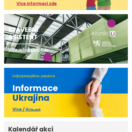
Více informací zde
STAVEBNÍ
ASISTENT
Více informací zde
інформаційна україна
Informace
Ukrajina
Více / більше
Kalendář akcí